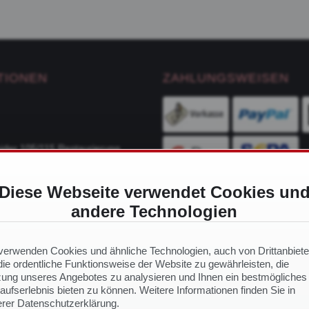
TIONEN
ZAHLUNGSWEISEN
ider 105/115 Restaurierung
Diese Webseite verwendet Cookies un
ge
andere Technologien
VERSANDDIENSTLEIS
ch Modell
 Ersatzteile
verwenden Cookies und ähnliche Technologien, auch von Drittanbiete
ie ordentliche Funktionsweise der Website zu gewährleisten, die
ung unseres Angebotes zu analysieren und Ihnen ein bestmögliches
aufserlebnis bieten zu können. Weitere Informationen finden Sie in
NS
rer Datenschutzerklärung.