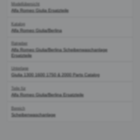
Modellübersicht
Alfa Romeo Giulia Ersatzteile
Katalog
Alfa Romeo Giulia/Berlina
Ratgeber
Alfa Romeo Giulia/Berlina Scheibenwaschanlage
Ersatzteile
Unterlage
Giulia 1300 1600 1750 & 2000 Parts Catalog
Teile für
Alfa Romeo Giulia/Berlina Ersatzteile
Bereich
Scheibenwaschanlage