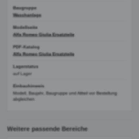
Baugruppe
Waschanlage
Modellseite
Alfa Romeo Giulia Ersatzteile
PDF-Katalog
Alfa Romeo Giulia Ersatzteile
Lagerstatus
auf Lager
Einbauhinweis
Modell, Baujahr, Baugruppe und Altteil vor Bestellung
abgleichen.
Weitere passende Bereiche