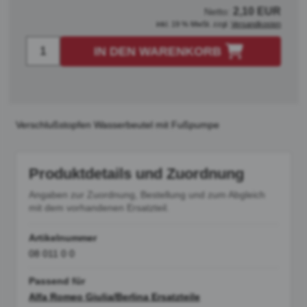
2,10 EUR
Netto:
inkl. 19 % MwSt. zzgl.
Versandkosten
IN DEN WARENKORB
Verschlußstopfen Wasserbeutel mit Fußpumpe
Produktdetails und Zuordnung
Angaben zur Zuordnung, Bestellung und zum Abgleich
mit dem vorhandenen Ersatzteil.
Artikelnummer
08 011 0 0
Passend für
Alfa Romeo Giulia/Berlina Ersatzteile