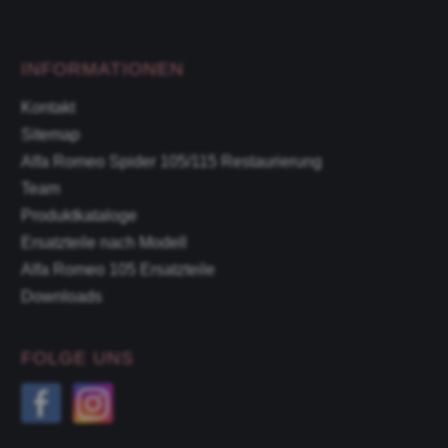
INFORMATIONEN
Kontakt
Sitemap
Alfa Romeo Spider 105/115 Restaurierung
Team
Produktkataloge
Ersatzteile nach Modell
Alfa Romeo 105 Ersatzteile
Downloads
FOLGE UNS