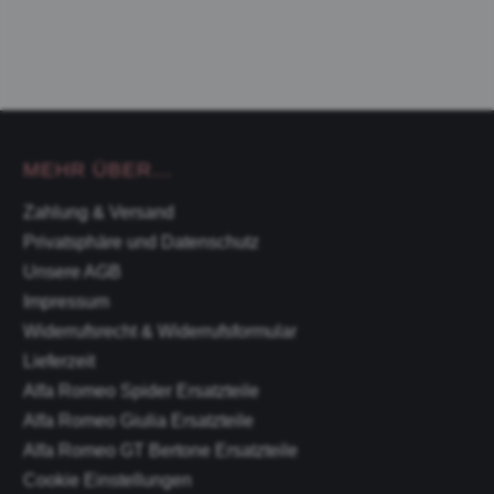
MEHR ÜBER...
Zahlung & Versand
Privatsphäre und Datenschutz
Unsere AGB
Impressum
Widerrufsrecht & Widerrufsformular
Lieferzeit
Alfa Romeo Spider Ersatzteile
Alfa Romeo Giulia Ersatzteile
Alfa Romeo GT Bertone Ersatzteile
Cookie Einstellungen