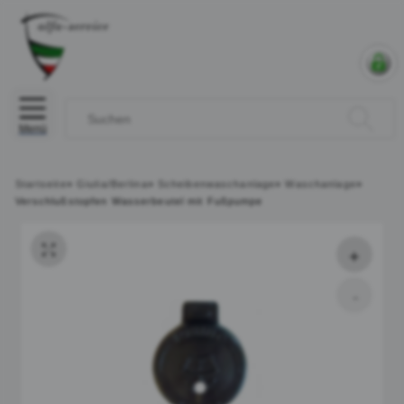
Menü
Startseite
»
Giulia/Berlina
»
Scheibenwaschanlage
»
Waschanlage
»
Verschlußstopfen Wasserbeutel mit Fußpumpe