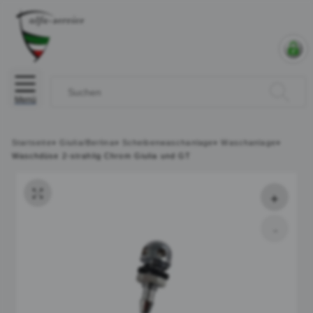
Menü
Startseite
»
Giulia/Berlina
»
Scheibenwaschanlage
»
Waschanlage
»
Waschdüse 2-strahlig Chrom Giulia und GT