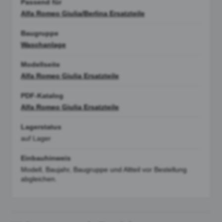
Passend für
Alfa Romeo Giulia/Berlina Ersatzteile
Baugruppe
Waschanlage
Modellseite
Alfa Romeo Giulia Ersatzteile
PDF-Katalog
Alfa Romeo Giulia Ersatzteile
Lagerstatus
auf Lager
Einbauhinweis
Modell, Baujahr, Baugruppe und Altteil vor Bestellung
abgleichen.