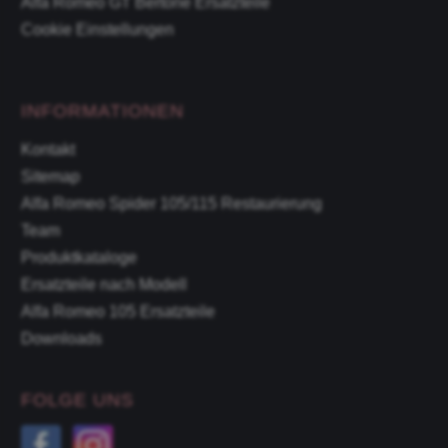
Alfa Romeo GT Bertone Ersatzteile
Cookie Einstellungen
INFORMATIONEN
Kontakt
Sitemap
Alfa Romeo Spider 105/115 Restaurierung
Team
Produktkataloge
Ersatzteile nach Modell
Alfa Romeo 105 Ersatzteile
Downloads
FOLGE UNS