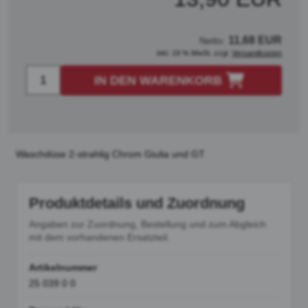
11,68 EUR
Netto:
inkl. 19 % MwSt. zzgl.
Versandkosten
IN DEN WARENKORB
Waschdüse 2-strahlig Chrom Giulia und GT
Produktdetails und Zuordnung
Angaben zur Zuordnung, Bestellung und zum Abgleich
mit dem vorhandenen Ersatzteil.
Artikelnummer
25 039 0 0