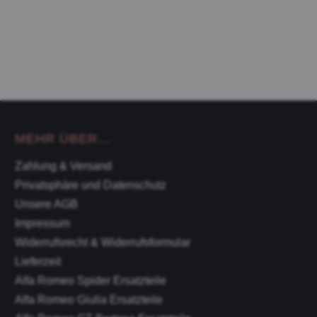
MEHR ÜBER...
Zahlung & Versand
Privatsphäre und Datenschutz
Unsere AGB
Impressum
Widerrufsrecht & Widerrufsformular
Lieferzeit
Alfa Romeo Spider Ersatzteile
Alfa Romeo Giulia Ersatzteile