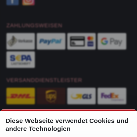
ZAHLUNGSWEISEN
VERSANDDIENSTLEISTER
Diese Webseite verwendet Cookies und
KONTAKT
andere Technologien
Alfa-Service Hurtienne GmbH