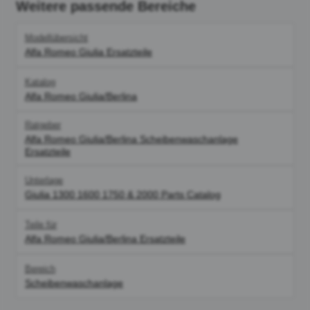
Weitere passende Bereiche
Modellübersicht
Alfa Romeo Giulia Ersatzteile
Katalog
Alfa Romeo Giulia/Berlina
Ratgeber
Alfa Romeo Giulia/Berlina Scheibenwaschanlage
Ersatzteile
Unterlage
Giulia 1300 1600 1750 & 2000 Parts Catalog
Teile für
Alfa Romeo Giulia/Berlina Ersatzteile
Bereich
Scheibenwaschanlage