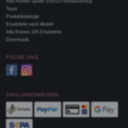
Alfa Romeo Spider 105/115 Restaurierung
Team
Produktkataloge
Ersatzteile nach Modell
Alfa Romeo 105 Ersatzteile
Downloads
FOLGE UNS
ZAHLUNGSWEISEN