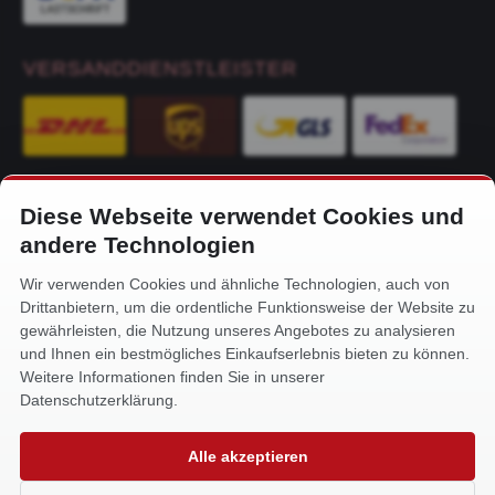
VERSANDDIENSTLEISTER
Diese Webseite verwendet Cookies und
KONTAKT
andere Technologien
Alfa-Service Hurtienne GmbH
Wir verwenden Cookies und ähnliche Technologien, auch von
Siemensstr. 32
Drittanbietern, um die ordentliche Funktionsweise der Website zu
59199 Bönen
gewährleisten, die Nutzung unseres Angebotes zu analysieren
und Ihnen ein bestmögliches Einkaufserlebnis bieten zu können.
+49 (0) 2383 93640
Weitere Informationen finden Sie in unserer
info@alfa-service.com
Datenschutzerklärung.
Whatsapp (no voice calls):
Alle akzeptieren
+49 (0) 1575 3654571