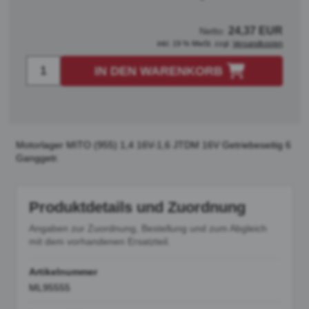
24,37 EUR
Netto:
inkl. 19 % MwSt. zzgl.
Versandkosten
IN DEN WARENKORB
Motorlager MITO (955) 1,4 16V-1,6 JTDM 16V Getriebeseitig 6
Ganggetr.
Produktdetails und Zuordnung
Angaben zur Zuordnung, Bestellung und zum Abgleich
mit dem vorhandenen Ersatzteil.
Artikelnummer
ML95555