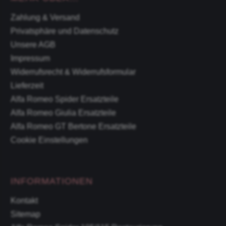
Zahlung & Versand
Privatsphäre und Datenschutz
Unsere AGB
Impressum
Widerrufsrecht & Widerrufsformular
Lieferzeit
Alfa Romeo Spider Ersatzteile
Alfa Romeo Giulia Ersatzteile
Alfa Romeo GT Bertone Ersatzteile
Cookie Einstellungen
INFORMATIONEN
Kontakt
Sitemap