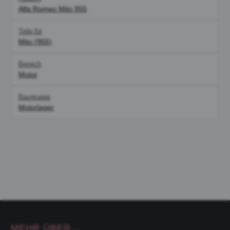
Alfa Romeo Mito 955
Teile für
Mito (955)
Bereich
Motor
Baugruppe
Motorlager
MEHR ÜBER...