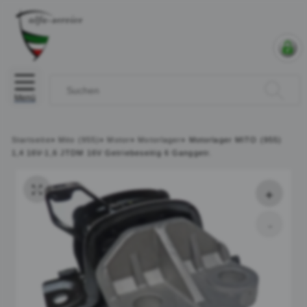
Menü
Startseite
»
Mito (955)
»
Motor
»
Motorlager
»
Motorlager MITO (955)
1,4 16V-1,6 JTDM 16V Getriebeseitig 6 Ganggetr.