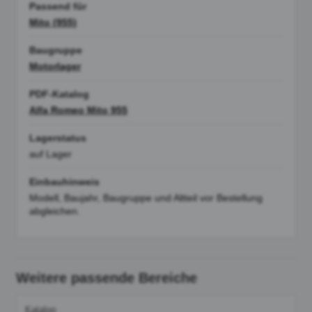
Passend für
Mito (955)
Baugruppe
Motorlager
PDF-Katalog
Alfa Romeo Mito 955
Lagerstatus
auf Lager
Einbauhinweis
Modell, Baujahr, Baugruppe und Altteil vor Bestellung
abgleichen.
Weitere passende Bereiche
Katalog