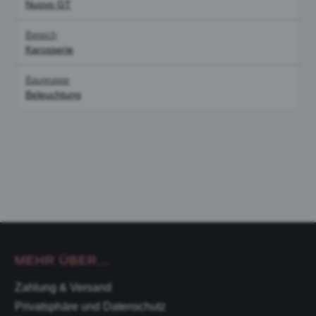
Nuovo GT
Bereich
Karosserie
Baugruppe
Beleuchtung
MEHR ÜBER...
Zahlung & Versand
Privatsphäre und Datenschutz