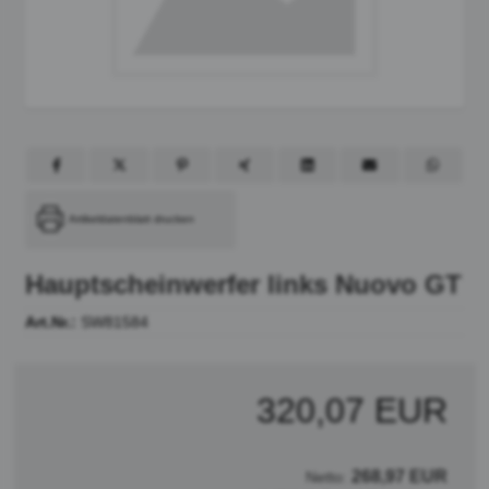
Artikeldatenblatt drucken
Hauptscheinwerfer links Nuovo GT
Art.Nr.:
SW81584
320,07 EUR
268,97 EUR
Netto: