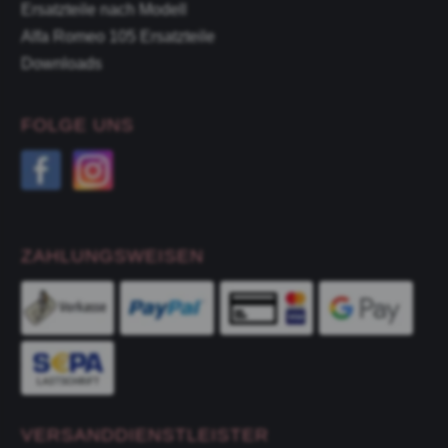
Ersatzteile nach Modell
Alfa Romeo 105 Ersatzteile
Downloads
FOLGE UNS
ZAHLUNGSWEISEN
VERSANDDIENSTLEISTER