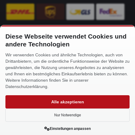
Diese Webseite verwendet Cookies und
KONTAKT
andere Technologien
Alfa-Service Hurtienne GmbH
Wir verwenden Cookies und ähnliche Technologien, auch von
Siemensstr. 32
Drittanbietern, um die ordentliche Funktionsweise der Website zu
59199 Bönen
gewährleisten, die Nutzung unseres Angebotes zu analysieren
und Ihnen ein bestmögliches Einkaufserlebnis bieten zu können.
+49 (0) 2383 93640
Weitere Informationen finden Sie in unserer
info@alfa-service.com
Datenschutzerklärung.
Whatsapp (no voice calls):
Alle akzeptieren
+49 (0) 1575 3654571
Nur Notwendige
Einstellungen anpassen