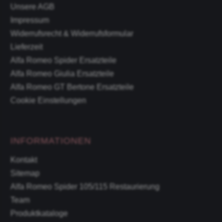
Unsere AGB
Impressum
Widerrufsrecht & Widerrufsformular
Lieferzeit
Alfa Romeo Spider Ersatzteile
Alfa Romeo Giulia Ersatzteile
Alfa Romeo GT Bertone Ersatzteile
Cookie Einstellungen
INFORMATIONEN
Kontakt
Sitemap
Alfa Romeo Spider 105/115 Restaurierung
Team
Produktkataloge