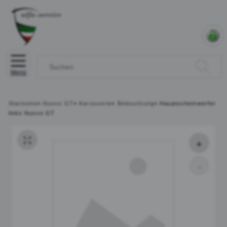
Menü
Startseite
»
Nuovo GT
»
Karosserie
»
Beleuchtung
»
Hauptscheinwerfer
links Nuovo GT