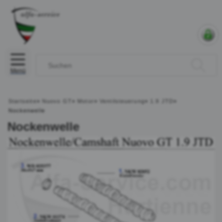
Menü
Startseite
»
Nuovo GT
»
Motor
»
Ventilsteuerung
»
1.9 JTD
»
Nockenwelle
Nockenwelle