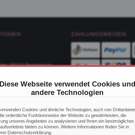
TIONEN
ZAHLUNGSWEISEN
ider 105/115 Restaurierung
Diese Webseite verwendet Cookies un
ge
andere Technologien
VERSANDDIENSTLEIS
ch Modell
 Ersatzteile
verwenden Cookies und ähnliche Technologien, auch von Drittanbiete
ie ordentliche Funktionsweise der Website zu gewährleisten, die
ung unseres Angebotes zu analysieren und Ihnen ein bestmögliches
aufserlebnis bieten zu können. Weitere Informationen finden Sie in
NS
rer Datenschutzerklärung.