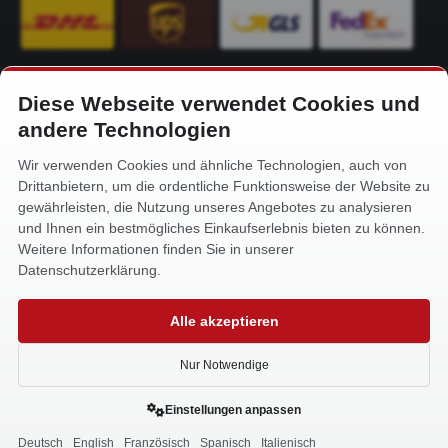
Diese Webseite verwendet Cookies und
KONTAKT
andere Technologien
Alfa-Service Hurtienne GmbH
Wir verwenden Cookies und ähnliche Technologien, auch von
Siemensstr. 32
Drittanbietern, um die ordentliche Funktionsweise der Website zu
59199 Bönen
gewährleisten, die Nutzung unseres Angebotes zu analysieren
und Ihnen ein bestmögliches Einkaufserlebnis bieten zu können.
+49 (0) 2383 93640
Weitere Informationen finden Sie in unserer
info@alfa-service.com
Datenschutzerklärung.
Whatsapp (no voice calls):
Alle akzeptieren
+49 (0) 1575 3654571
Nur Notwendige
Einstellungen anpassen
Deutsch
English
Französisch
Spanisch
Italienisch
0