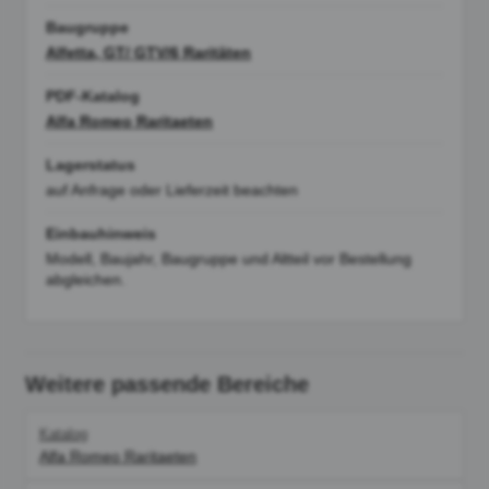
Baugruppe
Alfetta, GT/ GTV/6 Raritäten
PDF-Katalog
Alfa Romeo Raritaeten
Lagerstatus
auf Anfrage oder Lieferzeit beachten
Einbauhinweis
Modell, Baujahr, Baugruppe und Altteil vor Bestellung
abgleichen.
Weitere passende Bereiche
Katalog
Alfa Romeo Raritaeten