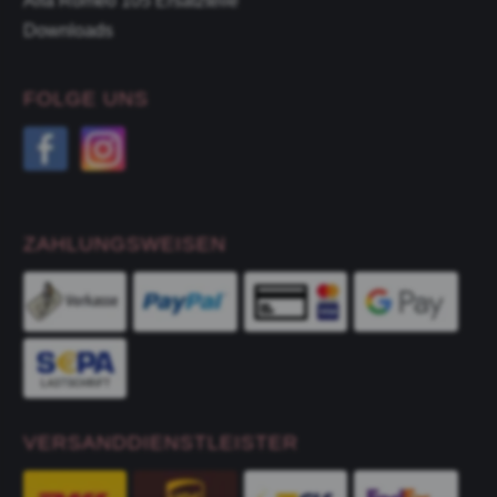
Alfa Romeo 105 Ersatzteile
Downloads
FOLGE UNS
ZAHLUNGSWEISEN
VERSANDDIENSTLEISTER