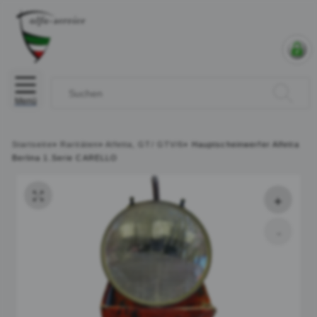
Menü
Startseite
»
Raritäten
»
Alfetta, GT/ GTV/6
»
Hauptscheinwerfer Alfetta
Berlina 1.Serie CARELLO