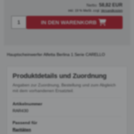
58,82 EUR
Netto:
inkl. 19 % MwSt. zzgl.
Versandkosten
IN DEN WARENKORB
Hauptscheinwerfer Alfetta Berlina 1.Serie CARELLO
Produktdetails und Zuordnung
Angaben zur Zuordnung, Bestellung und zum Abgleich
mit dem vorhandenen Ersatzteil.
Artikelnummer
RAR430
Passend für
Raritäten