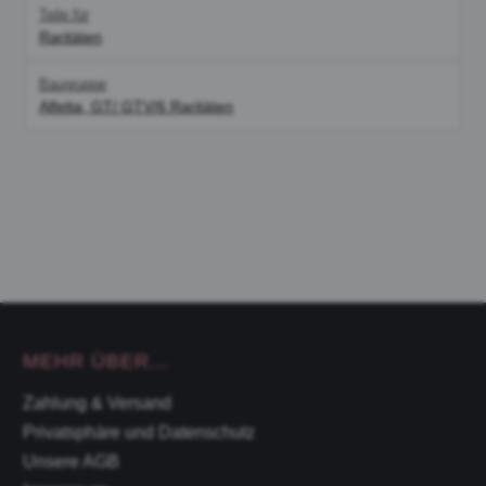
Teile für
Raritäten
Baugruppe
Alfetta, GT/ GTV/6 Raritäten
MEHR ÜBER...
Zahlung & Versand
Privatsphäre und Datenschutz
Unsere AGB