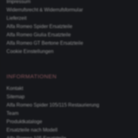
Impressum
Widerrufsrecht & Widerrufsformular
Lieferzeit
Alfa Romeo Spider Ersatzteile
Alfa Romeo Giulia Ersatzteile
Alfa Romeo GT Bertone Ersatzteile
Cookie Einstellungen
INFORMATIONEN
Kontakt
Sitemap
Alfa Romeo Spider 105/115 Restaurierung
Team
Produktkataloge
Ersatzteile nach Modell