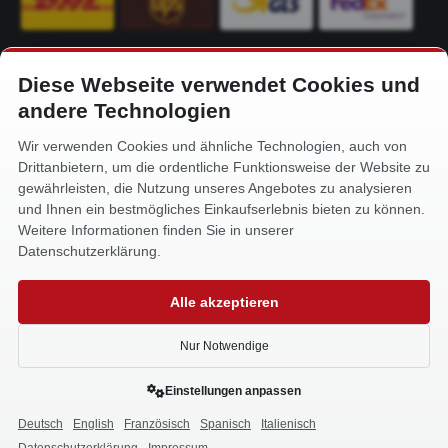
Diese Webseite verwendet Cookies und
KONTAKT
andere Technologien
Alfa-Service Hurtienne GmbH
Wir verwenden Cookies und ähnliche Technologien, auch von
Siemensstr. 32
Drittanbietern, um die ordentliche Funktionsweise der Website zu
59199 Bönen
gewährleisten, die Nutzung unseres Angebotes zu analysieren
und Ihnen ein bestmögliches Einkaufserlebnis bieten zu können.
+49 (0) 2383 93640
Weitere Informationen finden Sie in unserer
info@alfa-service.com
Datenschutzerklärung.
Whatsapp (no voice calls):
Alle akzeptieren
+49 (0) 1575 3654571
Nur Notwendige
Einstellungen anpassen
Deutsch
English
Französisch
Spanisch
Italienisch
0
Made with
in Bönen