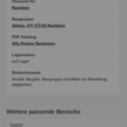
Passend für
Raritäten
Baugruppe
Alfetta, GT/ GTV/6 Raritäten
PDF-Katalog
Alfa Romeo Raritaeten
Lagerstatus
auf Lager
Einbauhinweis
Modell, Baujahr, Baugruppe und Altteil vor Bestellung
abgleichen.
Weitere passende Bereiche
Katalog