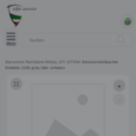
Menü
Startseite
»
Raritäten
»
Alfetta, GT/ GTV/6
»
Kennzeichenleuchte
Giulietta (116) grau oder schwarz