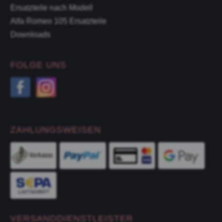
Ersatzteile nach Modell
Alfa Romeo 105 Ersatzteile
Downloads
FOLGE UNS
ZAHLUNGSWEISEN
VERSANDDIENSTLEISTER