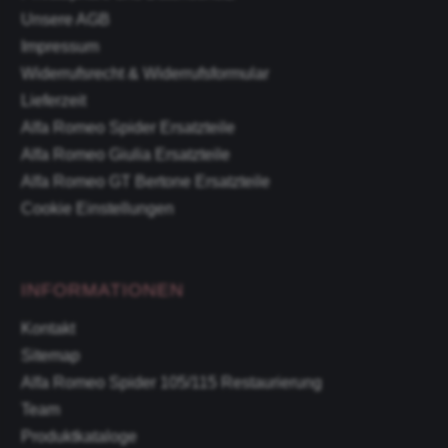
Unsere AGB
Impressum
Widerrufsrecht & Widerrufsformular
Lieferzeit
Alfa Romeo Spider Ersatzteile
Alfa Romeo Giulia Ersatzteile
Alfa Romeo GT Bertone Ersatzteile
Cookie Einstellungen
INFORMATIONEN
Kontakt
Sitemap
Alfa Romeo Spider 105/115 Restaurierung
Team
Produktkataloge