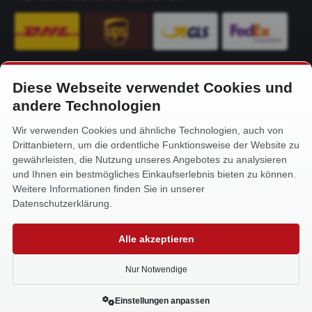
Diese Webseite verwendet Cookies und
KONTAKT
andere Technologien
Alfa-Service Hurtienne GmbH
Wir verwenden Cookies und ähnliche Technologien, auch von
Siemensstr. 32
Drittanbietern, um die ordentliche Funktionsweise der Website zu
59199 Bönen
gewährleisten, die Nutzung unseres Angebotes zu analysieren
und Ihnen ein bestmögliches Einkaufserlebnis bieten zu können.
+49 (0) 2383 93640
Weitere Informationen finden Sie in unserer
info@alfa-service.com
Datenschutzerklärung.
Whatsapp (no voice calls):
Alle akzeptieren
+49 (0) 1575 3654571
Nur Notwendige
Einstellungen anpassen