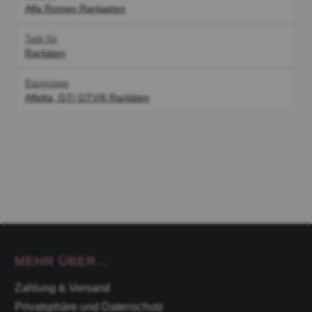
Alfa Romeo Raritaeten
Teile für
Raritäten
Baugruppe
Alfetta, GT/ GTV/6 Raritäten
MEHR ÜBER...
Zahlung & Versand
Privatsphäre und Datenschutz