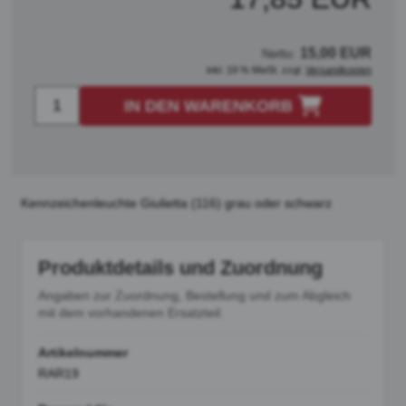
15,00 EUR
Netto:
inkl. 19 % MwSt. zzgl.
Versandkosten
IN DEN WARENKORB
Kennzeichenleuchte Giulietta (116) grau oder schwarz
Produktdetails und Zuordnung
Angaben zur Zuordnung, Bestellung und zum Abgleich
mit dem vorhandenen Ersatzteil.
Artikelnummer
RAR19