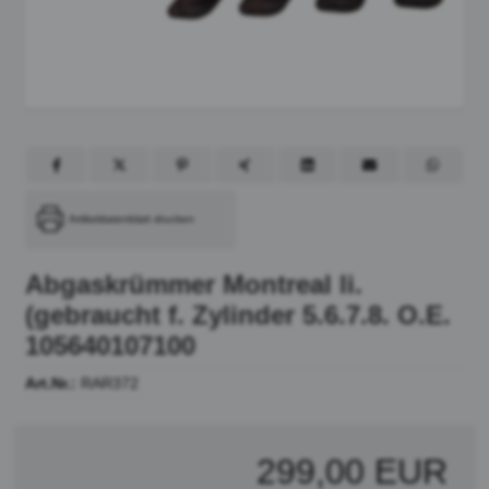
Artikeldatenblatt drucken
Abgaskrümmer Montreal li.
(gebraucht f. Zylinder 5.6.7.8. O.E.
105640107100
Art.Nr.:
RAR372
299,00 EUR