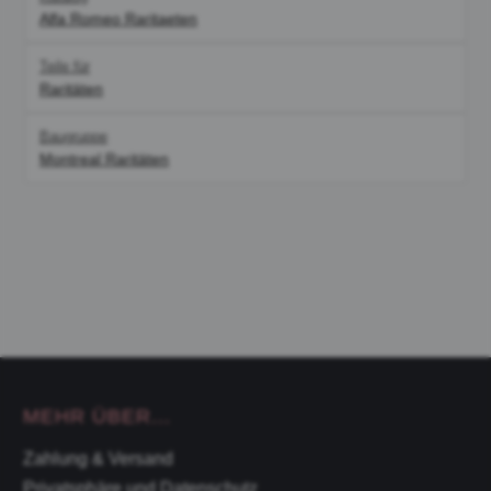
Alfa Romeo Raritaeten
Teile für
Raritäten
Baugruppe
Montreal Raritäten
MEHR ÜBER...
Zahlung & Versand
Privatsphäre und Datenschutz