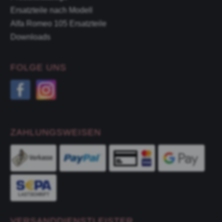
Ersatzteile nach Modell
Alfa Romeo 105 Ersatzteile
Downloads
FOLGE UNS
ZAHLUNGSWEISEN
VERSANDDIENSTLEISTER