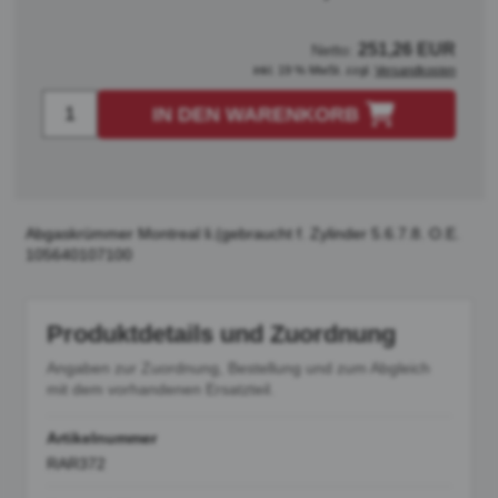
251,26 EUR
Netto:
inkl. 19 % MwSt. zzgl.
Versandkosten
IN DEN WARENKORB
Abgaskrümmer Montreal li.(gebraucht f. Zylinder 5.6.7.8. O.E.
105640107100
Produktdetails und Zuordnung
Angaben zur Zuordnung, Bestellung und zum Abgleich
mit dem vorhandenen Ersatzteil.
Artikelnummer
RAR372