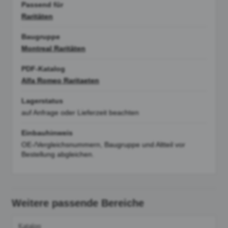
Passend für
Raritäten
Baugruppe
Montreal Raritäten
PDF-Katalog
Alfa Romeo Raritaeten
Lagerstatus
auf Anfrage oder Lieferzeit beachten
Einbauhinweis
OE-/Vergleichsnummern, Baugruppe und Altteil vor
Bestellung abgleichen.
Weitere passende Bereiche
Katalog