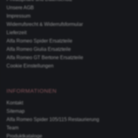
Unsere AGB
Impressum
Widerrufsrecht & Widerrufsformular
Lieferzeit
Alfa Romeo Spider Ersatzteile
Alfa Romeo Giulia Ersatzteile
Alfa Romeo GT Bertone Ersatzteile
Cookie Einstellungen
INFORMATIONEN
Kontakt
Sitemap
Alfa Romeo Spider 105/115 Restaurierung
Team
Produktkataloge