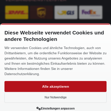
Diese Webseite verwendet Cookies und
KONTAKT
andere Technologien
Alfa-Service Hurtienne GmbH
Wir verwenden Cookies und ähnliche Technologien, auch von
Siemensstr. 32
Drittanbietern, um die ordentliche Funktionsweise der Website zu
59199 Bönen
gewährleisten, die Nutzung unseres Angebotes zu analysieren
und Ihnen ein bestmögliches Einkaufserlebnis bieten zu können.
+49 (0) 2383 93640
Weitere Informationen finden Sie in unserer
info@alfa-service.com
Datenschutzerklärung.
Whatsapp (no voice calls):
Alle akzeptieren
+49 (0) 1575 3654571
Nur Notwendige
Einstellungen anpassen