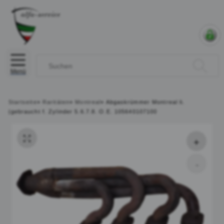
Menü
Startseite
»
Raritäten
»
Montreal
»
Abgaskrümmer Montreal li.
(gebraucht f. Zylinder 5.6.7.8. O.E. 105640107100