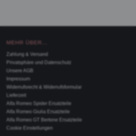
MEHR ÜBER...
Zahlung & Versand
Privatsphäre und Datenschutz
Unsere AGB
Impressum
Widerrufsrecht & Widerrufsformular
Lieferzeit
Alfa Romeo Spider Ersatzteile
Alfa Romeo Giulia Ersatzteile
Alfa Romeo GT Bertone Ersatzteile
Cookie Einstellungen