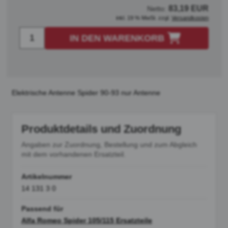
83,19 EUR
Netto:
inkl. 19 % MwSt. zzgl.
Versandkosten
IN DEN WARENKORB
Elektrische Antenne Spider 90-93 nur Antenne
Produktdetails und Zuordnung
Angaben zur Zuordnung, Bestellung und zum Abgleich
mit dem vorhandenen Ersatzteil.
Artikelnummer
14 131 3 0
Passend für
Alfa Romeo Spider 105/115 Ersatzteile