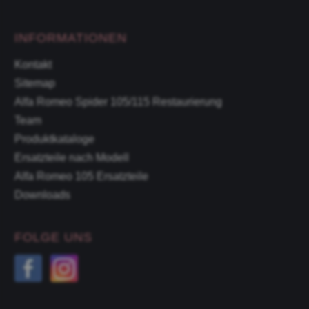
INFORMATIONEN
Kontakt
Sitemap
Alfa Romeo Spider 105/115 Restaurierung
Team
Produktkataloge
Ersatzteile nach Modell
Alfa Romeo 105 Ersatzteile
Downloads
FOLGE UNS