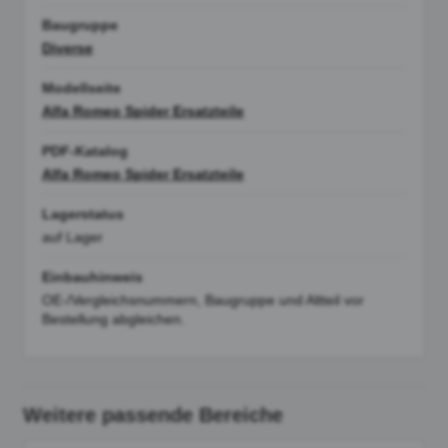
Baugruppe
Diverse
Modellseite
Alfa Romeo Spider Ersatzteile
PDF-Katalog
Alfa Romeo Spider Ersatzteile
Lagerstatus
auf Lager
Einbauhinweis
OE-/Vergleichsnummern, Baugruppe und Altteil vor
Bestellung abgleichen.
Weitere passende Bereiche