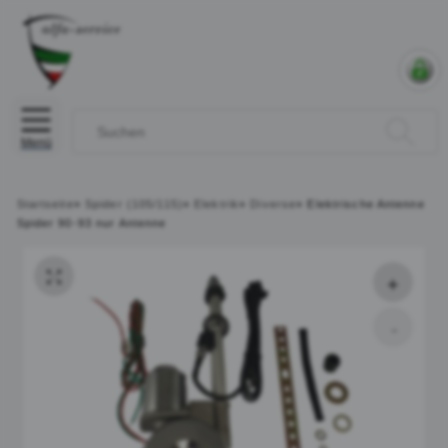
Menü
Startseite
»
Spider (105/115)
»
Elektrik
»
Diverse
»
Elektrische Antenne
Spider 90-93 nur Antenne