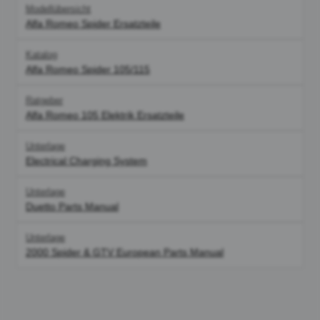
Modellübersicht
Alfa Romeo Spider Ersatzteile
Katalog
Alfa Romeo Spider 105/115
Ratgeber
Alfa Romeo 105 Elektrik Ersatzteile
Unterlage
Electrical Charging System
Unterlage
Duetto Parts Manual
Unterlage
2000 Spider & GTV European Parts Manual