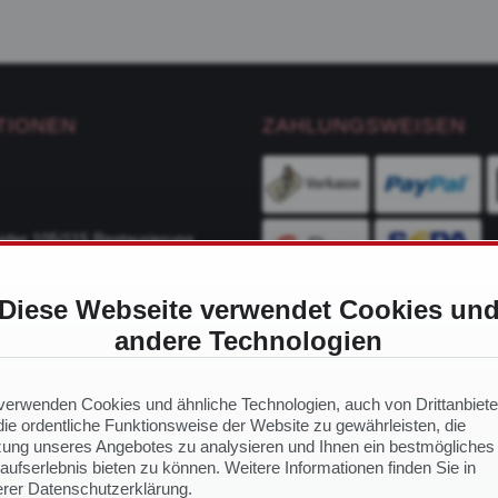
TIONEN
ZAHLUNGSWEISEN
ider 105/115 Restaurierung
Diese Webseite verwendet Cookies un
ge
andere Technologien
VERSANDDIENSTLEIS
ch Modell
 Ersatzteile
verwenden Cookies und ähnliche Technologien, auch von Drittanbiete
ie ordentliche Funktionsweise der Website zu gewährleisten, die
ung unseres Angebotes zu analysieren und Ihnen ein bestmögliches
aufserlebnis bieten zu können. Weitere Informationen finden Sie in
NS
rer Datenschutzerklärung.