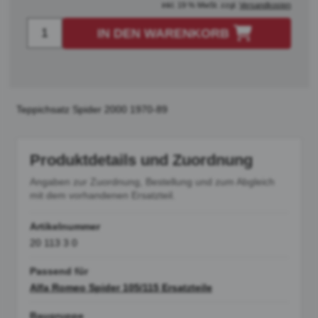
inkl. 19 % MwSt. zzgl.
Versandkosten
IN DEN WARENKORB
Teppichsatz Spider 2000 1970-89
Produktdetails und Zuordnung
Angaben zur Zuordnung, Bestellung und zum Abgleich
mit dem vorhandenen Ersatzteil.
Artikelnummer
20 113 3 0
Passend für
Alfa Romeo Spider 105/115 Ersatzteile
Baugruppe