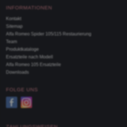
INFORMATIONEN
Kontakt
Sitemap
Alfa Romeo Spider 105/115 Restaurierung
Team
Produktkataloge
Ersatzteile nach Modell
Alfa Romeo 105 Ersatzteile
Downloads
FOLGE UNS
ZAHLUNGSWEISEN