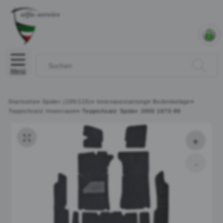
Menü
Startseite
»
Spider (105/115)
»
Innenausstattung
»
Bodenbeläge
»
Teppichsatz Innenraum
»
Teppichsatz Spider 2000 1970-89