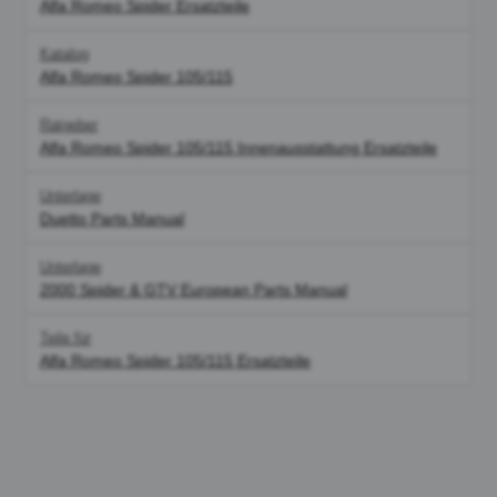
Alfa Romeo Spider Ersatzteile
Katalog
Alfa Romeo Spider 105/115
Ratgeber
Alfa Romeo Spider 105/115 Innenausstattung Ersatzteile
Unterlage
Duetto Parts Manual
Unterlage
2000 Spider & GTV European Parts Manual
Teile für
Alfa Romeo Spider 105/115 Ersatzteile