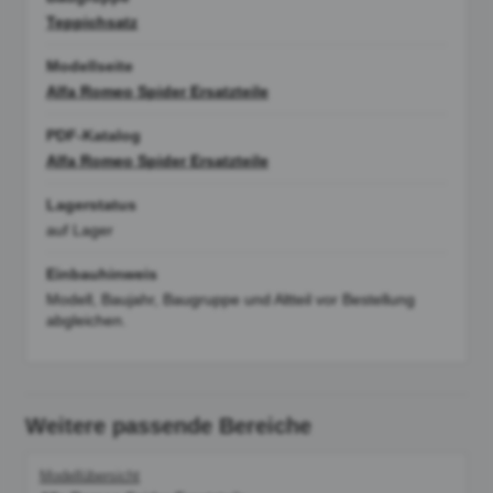
Teppichsatz
Modellseite
Alfa Romeo Spider Ersatzteile
PDF-Katalog
Alfa Romeo Spider Ersatzteile
Lagerstatus
auf Lager
Einbauhinweis
Modell, Baujahr, Baugruppe und Altteil vor Bestellung
abgleichen.
Weitere passende Bereiche
Modellübersicht