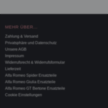
MEHR ÜBER...
Zahlung & Versand
Privatsphäre und Datenschutz
Unsere AGB
Impressum
Widerrufsrecht & Widerrufsformular
Lieferzeit
Alfa Romeo Spider Ersatzteile
Alfa Romeo Giulia Ersatzteile
Alfa Romeo GT Bertone Ersatzteile
Cookie Einstellungen