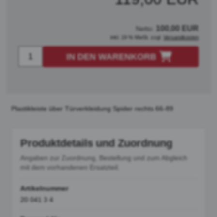
100,00 EUR
Netto:
inkl. 19 % MwSt. zzgl.
Versandkosten
IN DEN WARENKORB
Plastikleiste über Türverkleidung Spider rechts 66-89
Produktdetails und Zuordnung
Angaben zur Zuordnung, Bestellung und zum Abgleich
mit dem vorhandenen Ersatzteil.
Artikelnummer
20 041 3 4