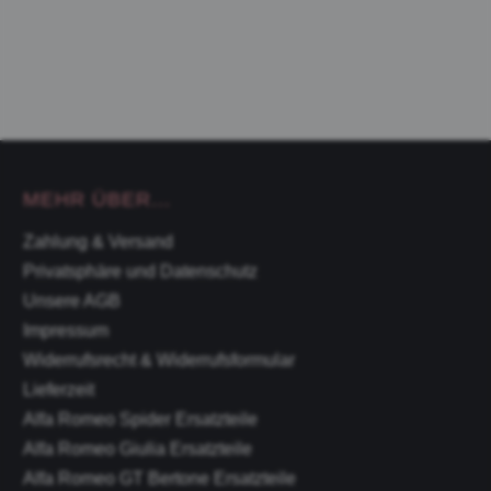
MEHR ÜBER...
Zahlung & Versand
Privatsphäre und Datenschutz
Unsere AGB
Impressum
Widerrufsrecht & Widerrufsformular
Lieferzeit
Alfa Romeo Spider Ersatzteile
Alfa Romeo Giulia Ersatzteile
Alfa Romeo GT Bertone Ersatzteile