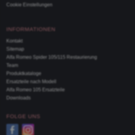
Cookie Einstellungen
INFORMATIONEN
Kontakt
Sitemap
Alfa Romeo Spider 105/115 Restaurierung
Team
Produktkataloge
Ersatzteile nach Modell
Alfa Romeo 105 Ersatzteile
Downloads
FOLGE UNS