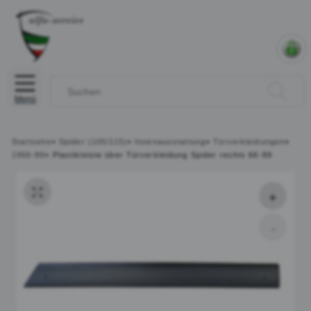
Menü
Startseite
»
Spider (105/115)
»
Innenausstattung
»
Türverkleidungen
»
1966-89
»
Plastikleiste über Türverkleidung Spider rechts 66-89