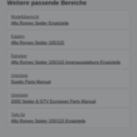
Weitere passende Bereiche
Modellübersicht
Alfa Romeo Spider Ersatzteile
Katalog
Alfa Romeo Spider 105/115
Ratgeber
Alfa Romeo Spider 105/115 Innenausstattung Ersatzteile
Unterlage
Duetto Parts Manual
Unterlage
2000 Spider & GTV European Parts Manual
Teile für
Alfa Romeo Spider 105/115 Ersatzteile