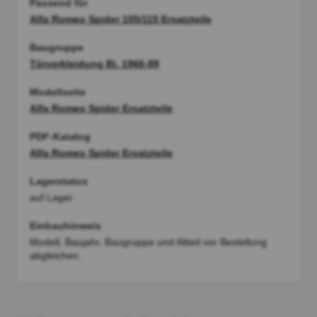
Passend für
Alfa Romeo Spider 105/115 Ersatzteile
Baugruppe
Türverkleidung Bj. 1966-89
Modellseite
Alfa Romeo Spider Ersatzteile
PDF-Katalog
Alfa Romeo Spider Ersatzteile
Lagerstatus
auf Lager
Einbauhinweis
Modell, Baujahr, Baugruppe und Altteil vor Bestellung
abgleichen.