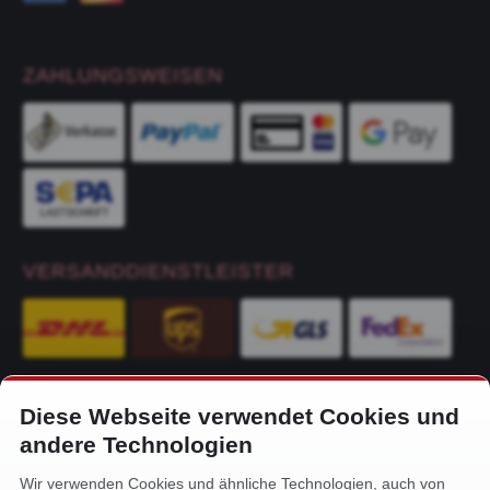
ZAHLUNGSWEISEN
VERSANDDIENSTLEISTER
Diese Webseite verwendet Cookies und
KONTAKT
andere Technologien
Alfa-Service Hurtienne GmbH
Wir verwenden Cookies und ähnliche Technologien, auch von
Siemensstr. 32