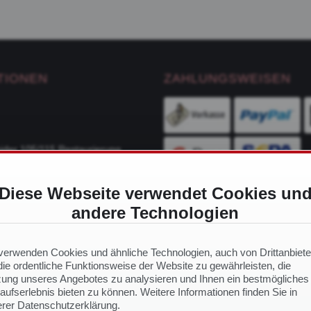
TIONEN
ZAHLUNGSWEISEN
ider 105/115 Restaurierung
Diese Webseite verwendet Cookies un
ge
andere Technologien
VERSANDDIENSTLEIS
ch Modell
 Ersatzteile
verwenden Cookies und ähnliche Technologien, auch von Drittanbiete
ie ordentliche Funktionsweise der Website zu gewährleisten, die
ung unseres Angebotes zu analysieren und Ihnen ein bestmögliches
aufserlebnis bieten zu können. Weitere Informationen finden Sie in
NS
rer Datenschutzerklärung.