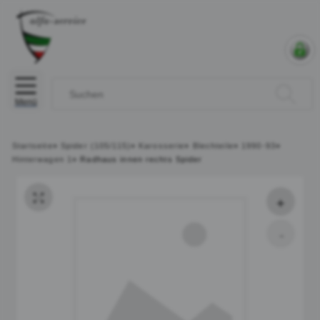
Menü
Startseite
»
Spider (105/115)
»
Karosserie
»
Blechteile
»
1990-93
»
Hinterwagen 1
»
Radhaus innen rechts Spider