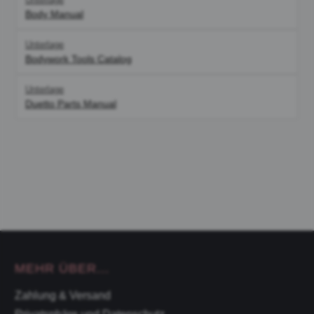
Body Manual
Unterlage
Bodywork Tools Catalog
Unterlage
Duetto Parts Manual
MEHR ÜBER...
Zahlung & Versand