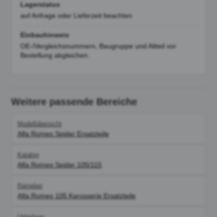
Lagerstatus
auf Anfrage oder Lieferzeit beachten
Einbauhinweis
OE-/Vergleichsnummern, Baugruppe und Altteil vor
Bestellung abgleichen.
Weitere passende Bereiche
Modellübersicht
Alfa Romeo Spider Ersatzteile
Katalog
Alfa Romeo Spider 105/115
Ratgeber
Alfa Romeo 105 Karosserie Ersatzteile
Unterlage