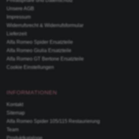
Privatsphäre und Datenschutz
Unsere AGB
Impressum
Widerrufsrecht & Widerrufsformular
Lieferzeit
Alfa Romeo Spider Ersatzteile
Alfa Romeo Giulia Ersatzteile
Alfa Romeo GT Bertone Ersatzteile
Cookie Einstellungen
INFORMATIONEN
Kontakt
Sitemap
Alfa Romeo Spider 105/115 Restaurierung
Team
Produktkataloge