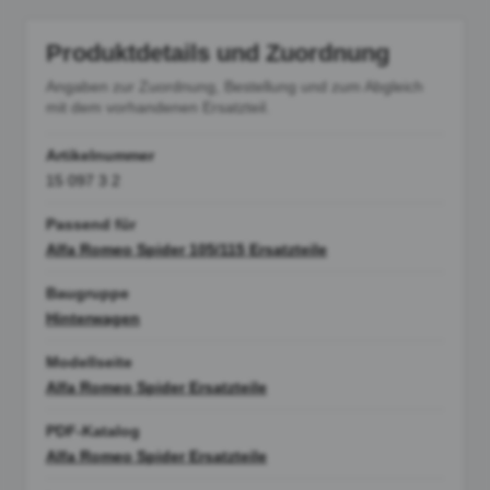
Produktdetails und Zuordnung
Angaben zur Zuordnung, Bestellung und zum Abgleich
mit dem vorhandenen Ersatzteil.
Artikelnummer
15 097 3 2
Passend für
Alfa Romeo Spider 105/115 Ersatzteile
Baugruppe
Hinterwagen
Modellseite
Alfa Romeo Spider Ersatzteile
PDF-Katalog
Alfa Romeo Spider Ersatzteile