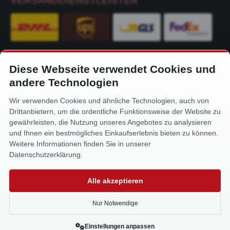
VERSANDDIENSTLEISTER
Diese Webseite verwendet Cookies und
KONTAKT
andere Technologien
Alfa-Service Hurtienne GmbH
Wir verwenden Cookies und ähnliche Technologien, auch von
Siemensstr. 32
Drittanbietern, um die ordentliche Funktionsweise der Website zu
59199 Bönen
gewährleisten, die Nutzung unseres Angebotes zu analysieren
und Ihnen ein bestmögliches Einkaufserlebnis bieten zu können.
+49 (0) 2383 93640
Weitere Informationen finden Sie in unserer
info@alfa-service.com
Datenschutzerklärung.
Whatsapp (no voice calls):
Alle akzeptieren
+49 (0) 1575 3654571
Nur Notwendige
Einstellungen anpassen