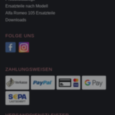
Ersatzteile nach Modell
Alfa Romeo 105 Ersatzteile
Downloads
FOLGE UNS
ZAHLUNGSWEISEN