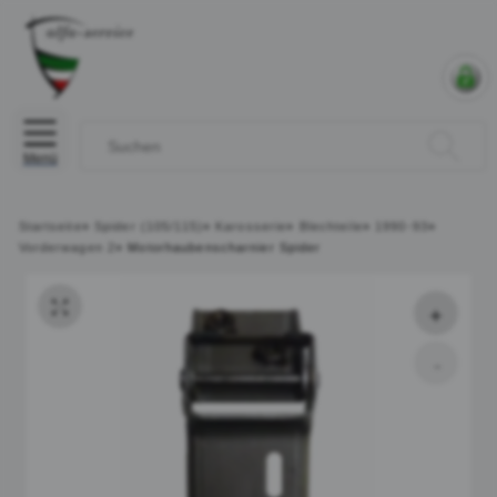
Menü
Startseite
»
Spider (105/115)
»
Karosserie
»
Blechteile
»
1990-93
»
Vorderwagen 2
»
Motorhaubenscharnier Spider