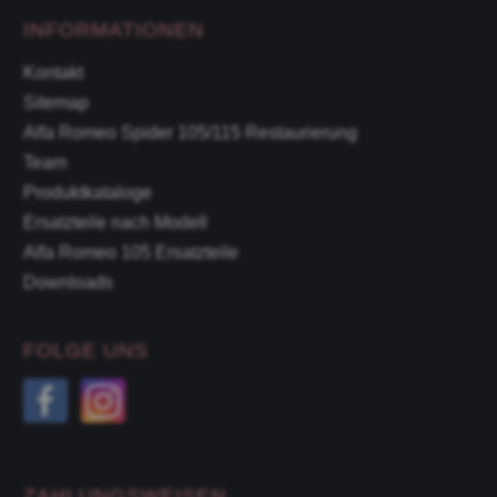
INFORMATIONEN
Kontakt
Sitemap
Alfa Romeo Spider 105/115 Restaurierung
Team
Produktkataloge
Ersatzteile nach Modell
Alfa Romeo 105 Ersatzteile
Downloads
FOLGE UNS
ZAHLUNGSWEISEN