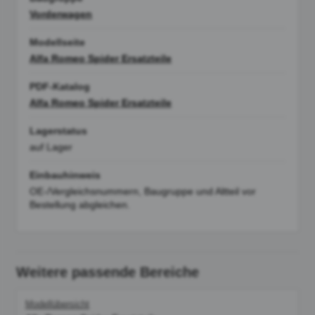
Vorderwagen
Modellseite
Alfa Romeo Spider Ersatzteile
PDF-Katalog
Alfa Romeo Spider Ersatzteile
Lagerstatus
auf Lager
Einbauhinweis
OE-/Vergleichsnummern, Baugruppe und Altteil vor
Bestellung abgleichen.
Weitere passende Bereiche
Modellübersicht