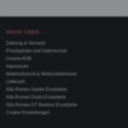
MEHR ÜBER...
Zahlung & Versand
Privatsphäre und Datenschutz
Unsere AGB
Impressum
Widerrufsrecht & Widerrufsformular
Lieferzeit
Alfa Romeo Spider Ersatzteile
Alfa Romeo Giulia Ersatzteile
Alfa Romeo GT Bertone Ersatzteile
Cookie Einstellungen