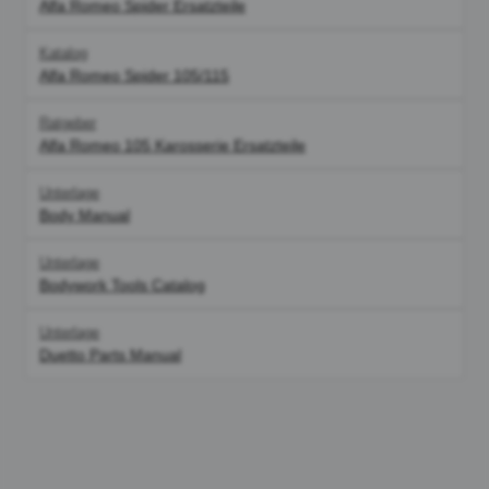
Alfa Romeo Spider Ersatzteile
Katalog
Alfa Romeo Spider 105/115
Ratgeber
Alfa Romeo 105 Karosserie Ersatzteile
Unterlage
Body Manual
Unterlage
Bodywork Tools Catalog
Unterlage
Duetto Parts Manual