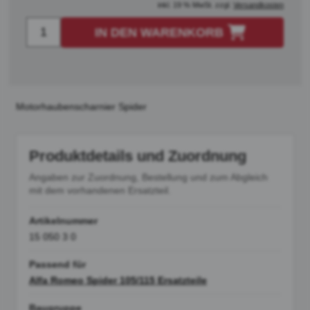
inkl. 19 % MwSt. zzgl.
Versandkosten
IN DEN WARENKORB
Motorhaubenscharnier Spider
Produktdetails und Zuordnung
Angaben zur Zuordnung, Bestellung und zum Abgleich
mit dem vorhandenen Ersatzteil.
Artikelnummer
15 050 3 0
Passend für
Alfa Romeo Spider 105/115 Ersatzteile
Baugruppe