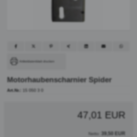
Artikeldatenblatt drucken
Motorhaubenscharnier Spider
Art.Nr.:
15 050 3 0
47,01 EUR
39,50 EUR
Netto: