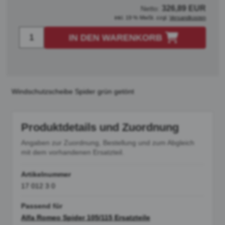
326,89 EUR
Netto:
inkl. 19 % MwSt. zzgl.
Versandkosten
IN DEN WARENKORB
Windschutzscheibe Spider grün getönt
Produktdetails und Zuordnung
Angaben zur Zuordnung, Bestellung und zum Abgleich
mit dem vorhandenen Ersatzteil.
Artikelnummer
17 012 3 0
Passend für
Alfa Romeo Spider 105/115 Ersatzteile