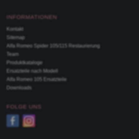
INFORMATIONEN
Kontakt
Sitemap
Alfa Romeo Spider 105/115 Restaurierung
Team
Produktkataloge
Ersatzteile nach Modell
Alfa Romeo 105 Ersatzteile
Downloads
FOLGE UNS