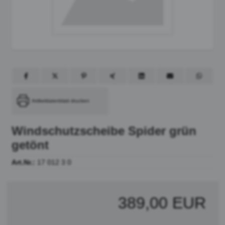
Artikeldatenblatt drucken
Windschutzscheibe Spider grün
getönt
Art.Nr.:
17 012 3 0
389,00 EUR