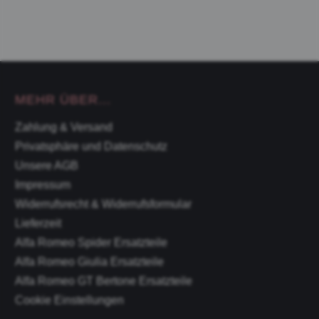
MEHR ÜBER...
Zahlung & Versand
Privatsphäre und Datenschutz
Unsere AGB
Impressum
Widerrufsrecht & Widerrufsformular
Lieferzeit
Alfa Romeo Spider Ersatzteile
Alfa Romeo Giulia Ersatzteile
Alfa Romeo GT Bertone Ersatzteile
Cookie Einstellungen