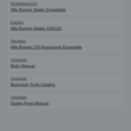
Modellübersicht
Alfa Romeo Spider Ersatzteile
Katalog
Alfa Romeo Spider 105/115
Ratgeber
Alfa Romeo 105 Karosserie Ersatzteile
Unterlage
Body Manual
Unterlage
Bodywork Tools Catalog
Unterlage
Duetto Parts Manual