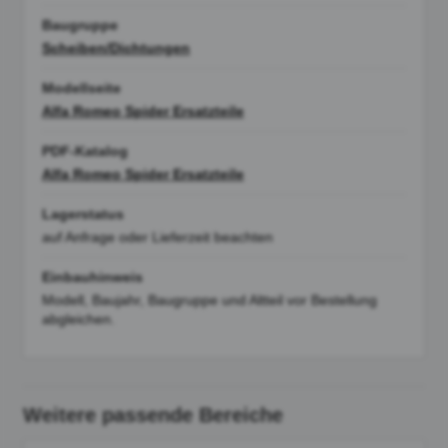
Baugruppe
Scheiben/Dichtungen
Modellseite
Alfa Romeo Spider Ersatzteile
PDF-Katalog
Alfa Romeo Spider Ersatzteile
Lagerstatus
auf Anfrage oder Lieferzeit beachten
Einbauhinweis
Modell, Baujahr, Baugruppe und Altteil vor Bestellung
abgleichen.
Weitere passende Bereiche