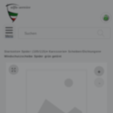
Menü
Startseite
»
Spider (105/115)
»
Karosserie
»
Scheiben/Dichtungen
»
Windschutzscheibe Spider grün getönt