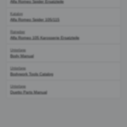
Alfa Romeo Spider Ersatzteile
Katalog
Alfa Romeo Spider 105/115
Ratgeber
Alfa Romeo 105 Karosserie Ersatzteile
Unterlage
Body Manual
Unterlage
Bodywork Tools Catalog
Unterlage
Duetto Parts Manual