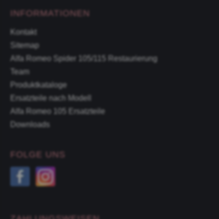
INFORMATIONEN
Kontakt
Sitemap
Alfa Romeo Spider 105/115 Restaurierung
Team
Produktkataloge
Ersatzteile nach Modell
Alfa Romeo 105 Ersatzteile
Downloads
FOLGE UNS
ZAHLUNGSWEISEN