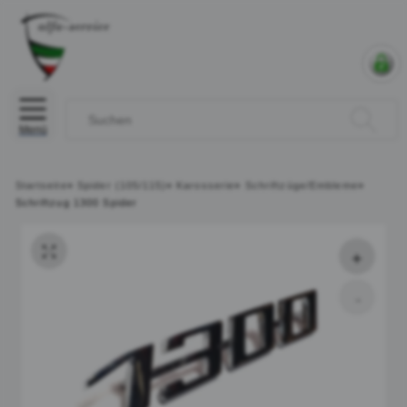
Menü
Startseite
»
Spider (105/115)
»
Karosserie
»
Schriftzüge/Embleme
»
Schriftzug 1300 Spider