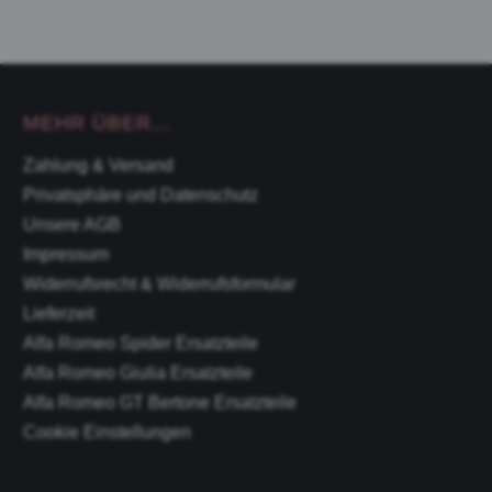
MEHR ÜBER...
Zahlung & Versand
Privatsphäre und Datenschutz
Unsere AGB
Impressum
Widerrufsrecht & Widerrufsformular
Lieferzeit
Alfa Romeo Spider Ersatzteile
Alfa Romeo Giulia Ersatzteile
Alfa Romeo GT Bertone Ersatzteile
Cookie Einstellungen