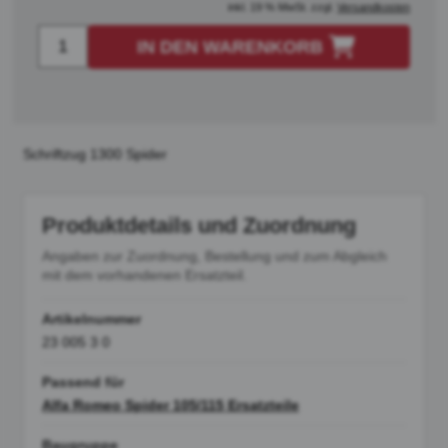
inkl. 19 % MwSt. zzgl.
Versandkosten
IN DEN WARENKORB
Schriftzug 1300 Spider
Produktdetails und Zuordnung
Angaben zur Zuordnung, Bestellung und zum Abgleich
mit dem vorhandenen Ersatzteil.
Artikelnummer
23 005 3 0
Passend für
Alfa Romeo Spider 105/115 Ersatzteile
Baugruppe