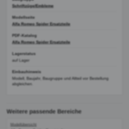
Schriftzüge/Embleme
Modellseite
Alfa Romeo Spider Ersatzteile
PDF-Katalog
Alfa Romeo Spider Ersatzteile
Lagerstatus
auf Lager
Einbauhinweis
Modell, Baujahr, Baugruppe und Altteil vor Bestellung
abgleichen.
Weitere passende Bereiche
Modellübersicht