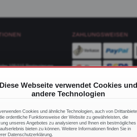
TIONEN
ZAHLUNGSWEISEN
ider 105/115 Restaurierung
Diese Webseite verwendet Cookies un
ge
andere Technologien
VERSANDDIENSTLEIS
ch Modell
 Ersatzteile
verwenden Cookies und ähnliche Technologien, auch von Drittanbiete
ie ordentliche Funktionsweise der Website zu gewährleisten, die
ung unseres Angebotes zu analysieren und Ihnen ein bestmögliches
aufserlebnis bieten zu können. Weitere Informationen finden Sie in
NS
rer Datenschutzerklärung.