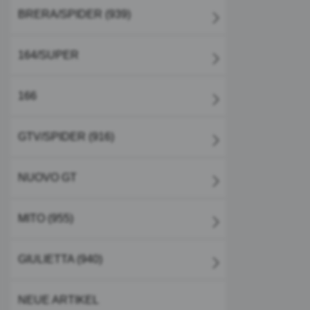
BRERA/SPIDER (939)
164/SUPER
166
GTV/SPIDER (916)
NUOVO GT
MITO (955)
GIULIETTA (940)
NEUE ARTIKEL