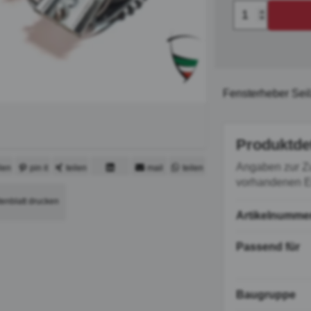
Fensterheber Seil
Produktde
Angaben zur Z
ilen
pin it
teilen
mail
teilen
vorhandenen Er
mitteilen
tenblatt drucken
Artikelnumme
Passend für
Baugruppe