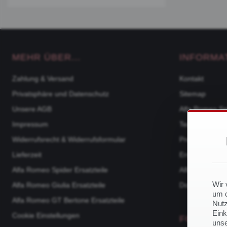
MEHR ÜBER...
INFORMA
Zahlung & Versand
Kontakt
Privatsphäre und Datenschutz
Sitemap
Unsere AGB
Alfa Romeo Sp
Impressum
Team
Widerrufsrecht & Widerrufsformular
Produktkatalo
Lieferzeit
Ersatzteile na
Alfa Romeo Spider Ersatzteile
Alfa Romeo 105
Wir 
Alfa Romeo Giulia Ersatzteile
Downloads
um d
Alfa Romeo GT Bertone Ersatzteile
Nutz
Eink
Cookie Einstellungen
FOLGE U
unse