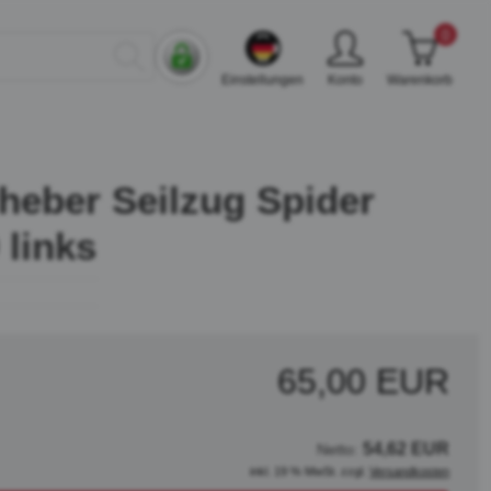
0
Einstellungen
Konto
Warenkorb
heber Seilzug Spider
 links
65,00 EUR
54,62 EUR
Netto:
inkl. 19 % MwSt. zzgl.
Versandkosten