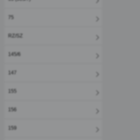
75
RZ/SZ
145/6
147
155
156
159