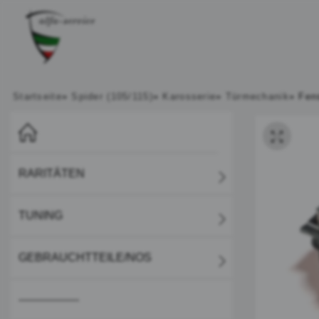
Startseite
»
Spider (105/115)
»
Karosserie
»
Türmechanik
»
Fen
RARITÄTEN
TUNING
GEBRAUCHTTEILE/NOS
-----------------