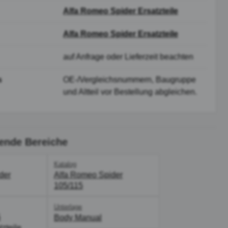
Alfa Romeo Spider Ersatzteile
Alfa Romeo Spider Ersatzteile
auf Anfrage oder Lieferzeit beachten
s
OE-/Vergleichsnummern, Baugruppe
und Altteil vor Bestellung abgleichen.
ende Bereiche
Katalog
der
Alfa Romeo Spider
105/115
Unterlage
5
Body Manual
zteile