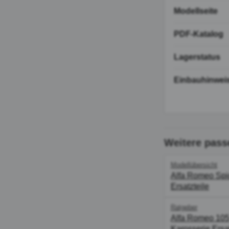
Modellseite
PDF-Katalog
Lagerstatus
Einbauhinwei
Weitere pass
Modellübersicht
Alfa Romeo Spi
Ersatzteile
Ratgeber
Alfa Romeo 10
Karosserie Ersat