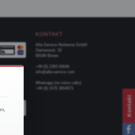
KONTAKT
Alfa-Service Hurtienne GmbH
Siemensstr. 32
59199 Bönen
+49 (0) 2383 93640
info@alfa-service.com
d
Whatsapp (no voice calls):
+49 (0) 1575 3654571
TER
Kontakt
rn,