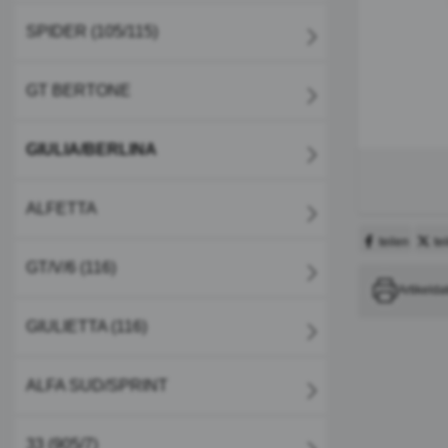
SPIDER (105/115)
GT BERTONE
GIULIA/BERLINA
ALFETTA
teilen
te
GT/V/6 (116)
Artikelda
GIULIETTA (116)
ALFA SUD/SPRINT
33 (905/7)