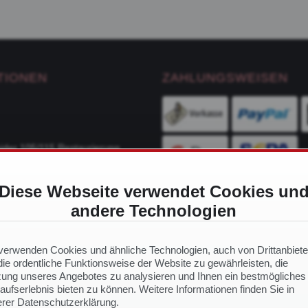
TIONEN
ZAHLUNGSWEISEN
ider 105/115 Restaurierung
Diese Webseite verwendet Cookies un
ge
andere Technologien
VERSANDDIENSTLEIS
ch Modell
 Ersatzteile
verwenden Cookies und ähnliche Technologien, auch von Drittanbiete
ie ordentliche Funktionsweise der Website zu gewährleisten, die
ung unseres Angebotes zu analysieren und Ihnen ein bestmögliches
aufserlebnis bieten zu können. Weitere Informationen finden Sie in
NS
rer Datenschutzerklärung.