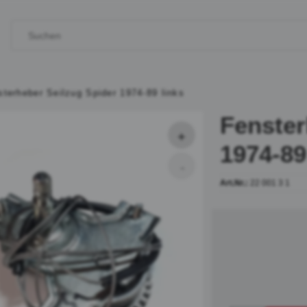
sterheber Seilzug Spider 1974-89 links
Fenster
1974-89
Art.Nr.:
22 001 3 1