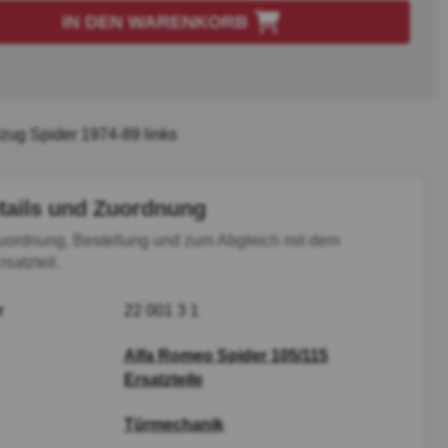
IN DEN WARENKORB
zug Spider 1974-89 links
tails und Zuordnung
uordnung, Bestellung und zum Abgleich mit dem
satzteil.
r
22 001 3 1
Alfa Romeo Spider 105/115
Ersatzteile
Türmechanik