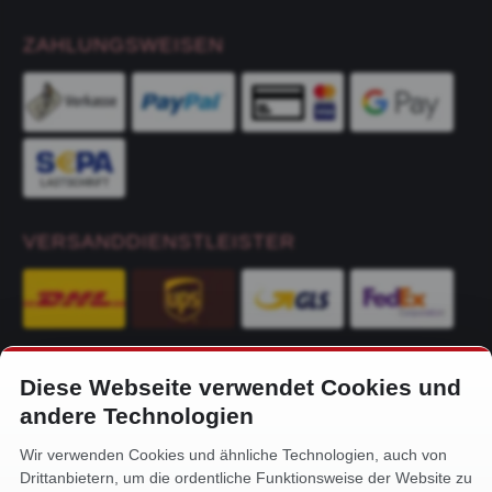
ZAHLUNGSWEISEN
VERSANDDIENSTLEISTER
Diese Webseite verwendet Cookies und
KONTAKT
andere Technologien
Alfa-Service Hurtienne GmbH
Wir verwenden Cookies und ähnliche Technologien, auch von
Siemensstr. 32
Drittanbietern, um die ordentliche Funktionsweise der Website zu
59199 Bönen