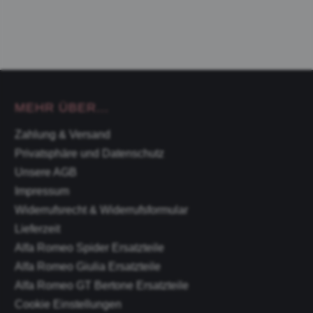
MEHR ÜBER...
Zahlung & Versand
Privatsphäre und Datenschutz
Unsere AGB
Impressum
Widerrufsrecht & Widerrufsformular
Lieferzeit
Alfa Romeo Spider Ersatzteile
Alfa Romeo Giulia Ersatzteile
Alfa Romeo GT Bertone Ersatzteile
Cookie Einstellungen