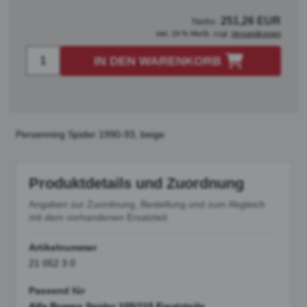
251,26 EUR
Netto:
inkl. 19 % MwSt. zzgl.
Versandkosten
IN DEN WARENKORB
Persenning Spider 1990-93, beige
Produktdetails und Zuordnung
Angaben zur Zuordnung, Bestellung und zum Abgleich
mit dem vorhandenen Ersatzteil.
Artikelnummer
21 052 3 0
Passend für
Alfa Romeo Spider 105/115 Ersatzteile