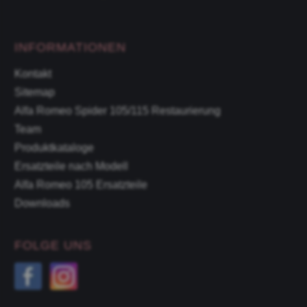
INFORMATIONEN
Kontakt
Sitemap
Alfa Romeo Spider 105/115 Restaurierung
Team
Produktkataloge
Ersatzteile nach Modell
Alfa Romeo 105 Ersatzteile
Downloads
FOLGE UNS