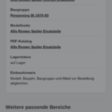
Baugruppe
Persenning Bj 1970-93
Modellseite
Alfa Romeo Spider Ersatzteile
PDF-Katalog
Alfa Romeo Spider Ersatzteile
Lagerstatus
auf Lager
Einbauhinweis
Modell, Baujahr, Baugruppe und Altteil vor Bestellung
abgleichen.
Weitere passende Bereiche