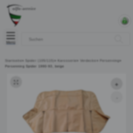
Menü
Startseite
»
Spider (105/115)
»
Karosserie
»
Verdecke
»
Persenning
»
Persenning Spider 1990-93, beige