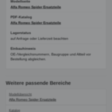
Modellseite
Alfa Romeo Spider Ersatzteile
PDF-Katalog
Alfa Romeo Spider Ersatzteile
Lagerstatus
auf Anfrage oder Lieferzeit beachten
Einbauhinweis
OE-/Vergleichsnummern, Baugruppe und Altteil vor
Bestellung abgleichen.
Weitere passende Bereiche
Modellübersicht
Alfa Romeo Spider Ersatzteile
Katalog