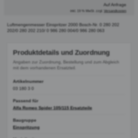
Auf Anfrage
inkl. 19 % MwSt. zzgl.
Versandkosten
Luftmengenmesser Einspritzer 2000 Bosch-Nr. 0 280 202
202/0 280 202 210/ 0 986 280 004/0 986 280 063
Produktdetails und Zuordnung
Angaben zur Zuordnung, Bestellung und zum Abgleich
mit dem vorhandenen Ersatzteil.
Artikelnummer
03 180 3 0
Passend für
Alfa Romeo Spider 105/115 Ersatzteile
Baugruppe
Einspritzung