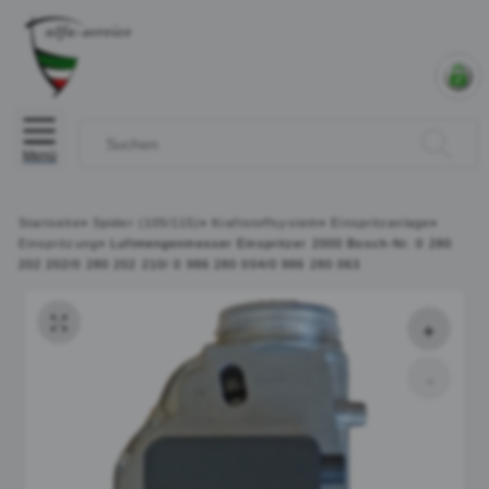
Menü
Startseite
»
Spider (105/115)
»
Kraftstoffsystem
»
Einspritzanlage
»
Einspritzung
»
Luftmengenmesser Einspritzer 2000 Bosch-Nr. 0 280
202 202/0 280 202 210/ 0 986 280 004/0 986 280 063