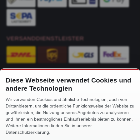
VERSANDDIENSTLEISTER
Diese Webseite verwendet Cookies und
KONTAKT
andere Technologien
Alfa-Service Hurtienne GmbH
Wir verwenden Cookies und ähnliche Technologien, auch von
Siemensstr. 32
Drittanbietern, um die ordentliche Funktionsweise der Website zu
59199 Bönen
gewährleisten, die Nutzung unseres Angebotes zu analysieren
und Ihnen ein bestmögliches Einkaufserlebnis bieten zu können.
+49 (0) 2383 93640
Weitere Informationen finden Sie in unserer
info@alfa-service.com
Datenschutzerklärung.