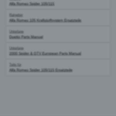
Alfa Romeo Spider 105/115
Ratgeber
Alfa Romeo 105 Kraftstoffsystem Ersatzteile
Unterlage
Duetto Parts Manual
Unterlage
2000 Spider & GTV European Parts Manual
Teile für
Alfa Romeo Spider 105/115 Ersatzteile