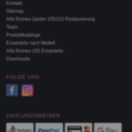
Kontakt
Sitemap
Alfa Romeo Spider 105/115 Restaurierung
Team
Produktkataloge
Ersatzteile nach Modell
Alfa Romeo 105 Ersatzteile
Downloads
FOLGE UNS
ZAHLUNGSWEISEN