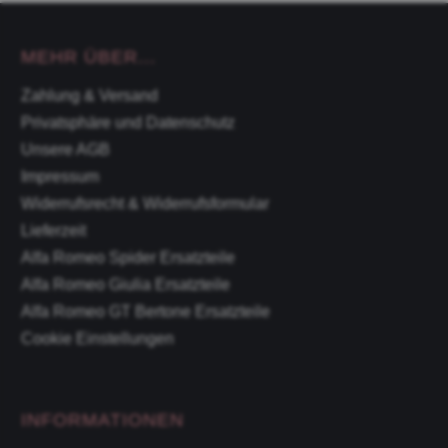
MEHR ÜBER...
Zahlung & Versand
Privatsphäre und Datenschutz
Unsere AGB
Impressum
Widerrufsrecht & Widerrufsformular
Lieferzeit
Alfa Romeo Spider Ersatzteile
Alfa Romeo Giulia Ersatzteile
Alfa Romeo GT Bertone Ersatzteile
Cookie Einstellungen
INFORMATIONEN