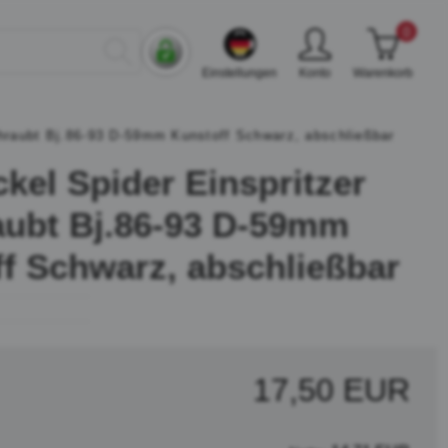
0
Einstellungen
Konto
Warenkorb
chraubt Bj.86-93 D-59mm Kunstoff Schwarz, abschließbar
kel Spider Einspritzer
aubt Bj.86-93 D-59mm
f Schwarz, abschließbar
17,50 EUR