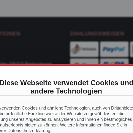
TIONEN
ZAHLUNGSWEISEN
ider 105/115 Restaurierung
Diese Webseite verwendet Cookies un
ge
andere Technologien
VERSANDDIENSTLEIS
ch Modell
 Ersatzteile
verwenden Cookies und ähnliche Technologien, auch von Drittanbiete
ie ordentliche Funktionsweise der Website zu gewährleisten, die
ung unseres Angebotes zu analysieren und Ihnen ein bestmögliches
aufserlebnis bieten zu können. Weitere Informationen finden Sie in
NS
rer Datenschutzerklärung.