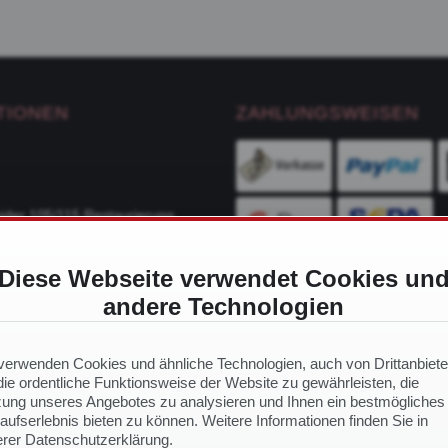
TIONEN
ZAHLUNGSWEISEN
ider 105/115 Restaurierung
Diese Webseite verwendet Cookies un
ge
andere Technologien
VERSANDDIENSTLEIS
ch Modell
 Ersatzteile
verwenden Cookies und ähnliche Technologien, auch von Drittanbiete
ie ordentliche Funktionsweise der Website zu gewährleisten, die
ung unseres Angebotes zu analysieren und Ihnen ein bestmögliches
aufserlebnis bieten zu können. Weitere Informationen finden Sie in
NS
rer Datenschutzerklärung.