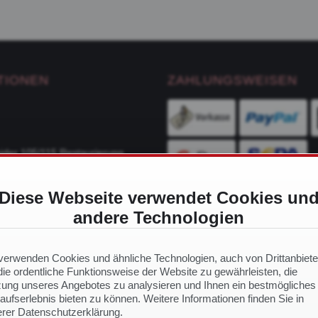
TIONEN
ZAHLUNGSWEISEN
ider 105/115 Restaurierung
Diese Webseite verwendet Cookies un
ge
andere Technologien
VERSANDDIENSTLEIS
ch Modell
 Ersatzteile
verwenden Cookies und ähnliche Technologien, auch von Drittanbiete
ie ordentliche Funktionsweise der Website zu gewährleisten, die
ung unseres Angebotes zu analysieren und Ihnen ein bestmögliches
aufserlebnis bieten zu können. Weitere Informationen finden Sie in
NS
rer Datenschutzerklärung.