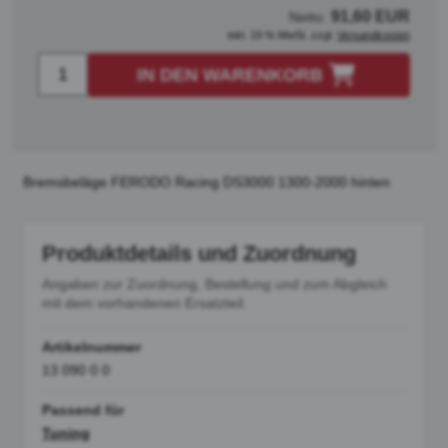
91,60 EUR
Netto:
inkl. 19 % MwSt. zzgl.
Versandkosten
IN DEN WARENKORB
Bremsbeläge FERODO Racing DS3000 1300-2000 hinten
Produktdetails und Zuordnung
Angaben zur Zuordnung, Bestellung und zum Abgleich
mit dem vorhandenen Ersatzteil.
Artikelnummer
13 090 0 0
Passend für
Tuning