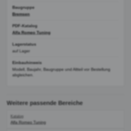
Baugruppe
Bremsen
PDF-Katalog
Alfa Romeo Tuning
Lagerstatus
auf Lager
Einbauhinweis
Modell, Baujahr, Baugruppe und Altteil vor Bestellung
abgleichen.
Weitere passende Bereiche
Katalog
Alfa Romeo Tuning