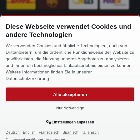
Diese Webseite verwendet Cookies und
KONTAKT
andere Technologien
Alfa-Service Hurtienne GmbH
Wir verwenden Cookies und ähnliche Technologien, auch von
Siemensstr. 32
Drittanbietern, um die ordentliche Funktionsweise der Website zu
59199 Bönen
gewährleisten, die Nutzung unseres Angebotes zu analysieren
und Ihnen ein bestmögliches Einkaufserlebnis bieten zu können.
+49 (0) 2383 93640
Weitere Informationen finden Sie in unserer
info@alfa-service.com
Datenschutzerklärung.
Whatsapp (no voice calls):
Alle akzeptieren
+49 (0) 1575 3654571
Nur Notwendige
Einstellungen anpassen
Deutsch
English
Französisch
Spanisch
Italienisch
0
Made with
in Bönen