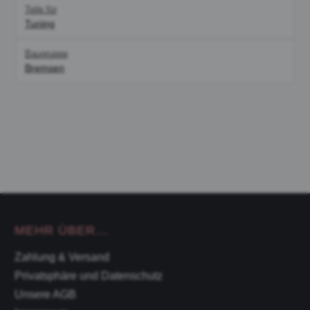
Teile für
Tuning
Baugruppe
Bremsen
MEHR ÜBER...
Zahlung & Versand
Privatsphäre und Datenschutz
Unsere AGB