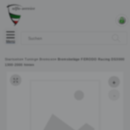
Menü
Startseite
»
Tuning
»
Bremsen
»
Bremsbeläge FERODO Racing DS3000
1300-2000 hinten