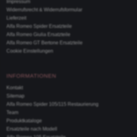
Impressum
Widerrufsrecht & Widerrufsformular
Lieferzeit
Alfa Romeo Spider Ersatzteile
Alfa Romeo Giulia Ersatzteile
Alfa Romeo GT Bertone Ersatzteile
Cookie Einstellungen
INFORMATIONEN
Kontakt
Sitemap
Alfa Romeo Spider 105/115 Restaurierung
Team
Produktkataloge
Ersatzteile nach Modell