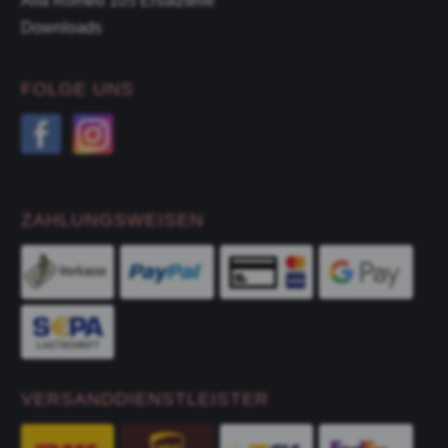
Alfa Romeo 105 Ersatzteile
Downloads
FOLGE UNS
ZAHLUNGSWEISEN
VERSANDDIENSTLEISTER