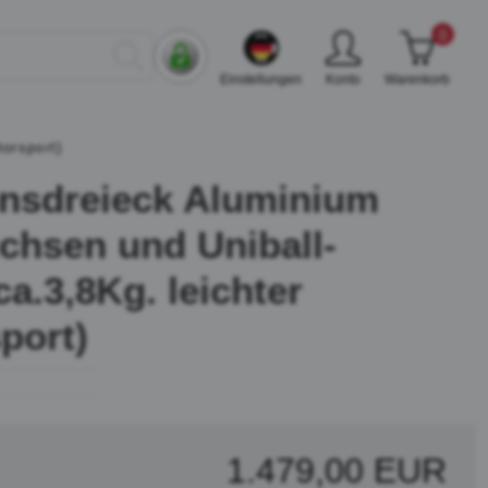
0
Einstellungen
Konto
Warenkorb
torsport)
onsdreieck Aluminium
uchsen und Uniball-
ca.3,8Kg. leichter
port)
1.479,00 EUR