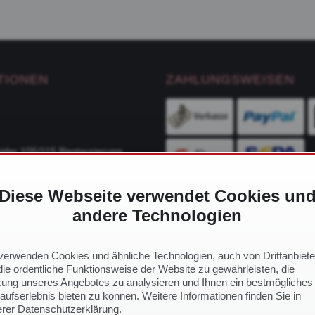
TIONEN
ZAHLUNGSWEISEN
ider 105/115 Restaurierung
Diese Webseite verwendet Cookies un
ge
andere Technologien
VERSANDDIENSTLEIS
ch Modell
 Ersatzteile
verwenden Cookies und ähnliche Technologien, auch von Drittanbiete
ie ordentliche Funktionsweise der Website zu gewährleisten, die
ung unseres Angebotes zu analysieren und Ihnen ein bestmögliches
aufserlebnis bieten zu können. Weitere Informationen finden Sie in
NS
rer Datenschutzerklärung.