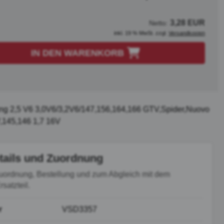
3,28 EUR
Netto:
inkl. 19 % MwSt. zzgl.
Versandkosten
IN DEN WARENKORB
tung 2,5 V6 3,0V6/3,2V6/147,156,164,166 GTV,Spider,Nuovo
,145,146 1,7 16V
tails und Zuordnung
uordnung, Bestellung und zum Abgleich mit dem
satzteil.
r
VSD3357