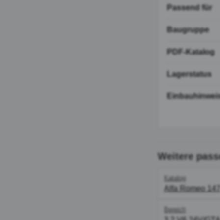
Passend für
Baugruppe
PDF-Katalog
Lagerstatus
Einbauhinwei
Weitere pass
Katalog
Alfa Romeo 14
Bereich
3.2 V6 24V/GT