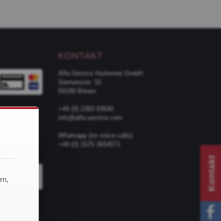
KONTAKT
Alfa-Service Hurtienne GmbH
Siemensstr. 32
59199 Bönen
+49 (0) 2383 93640
info@alfa-service.com
d
Whatsapp (no voice calls):
+49 (0) 1575 3654571
TER
Kontakt
rn,