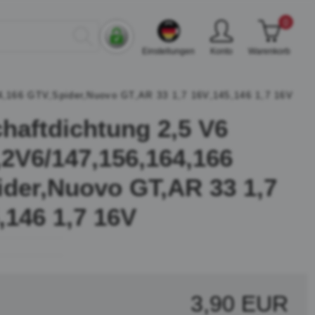
0
Einstellungen
Konto
Warenkorb
64,166 GTV,Spider,Nuovo GT,AR 33 1,7 16V,145,146 1,7 16V
chaftdichtung 2,5 V6
,2V6/147,156,164,166
der,Nuovo GT,AR 33 1,7
,146 1,7 16V
3,90 EUR