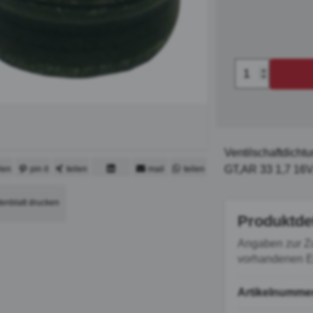
Ventilschaftdich
GT,AR 33 1,7 16V
ilen
pin it
teilen
mail
teilen
mitteilen
tenblatt drucken
Produktde
Angaben zur Z
vorhandenen Er
Artikelnumme