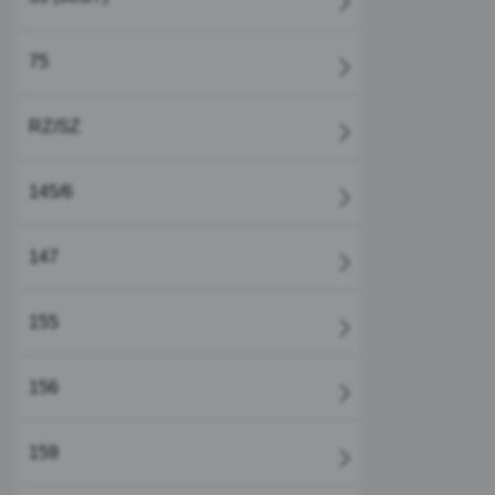
75
RZ/SZ
145/6
147
155
156
159