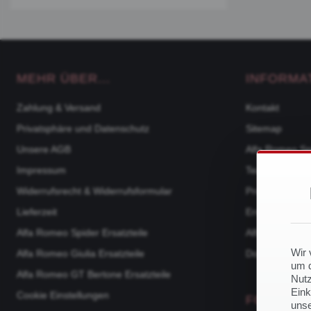
MEHR ÜBER...
INFORMA
Zahlung & Versand
Kontakt
Privatsphäre und Datenschutz
Sitemap
Unsere AGB
Alfa Romeo Sp
Impressum
Team
Widerrufsrecht & Widerrufsformular
Produktkatalo
Lieferzeit
Ersatzteile na
Alfa Romeo Spider Ersatzteile
Alfa Romeo 105
Wir 
Alfa Romeo Giulia Ersatzteile
Downloads
um d
Alfa Romeo GT Bertone Ersatzteile
Nutz
Eink
Cookie Einstellungen
FOLGE U
unse