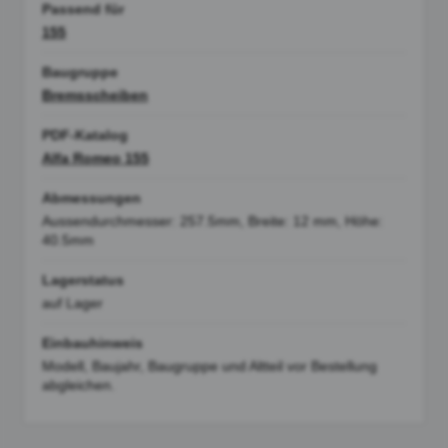
Passend für
155
Baugruppe
Bremsscheiben
PDF-Katalog
Alfa Romeo 155
Abmessungen
Aussendurchmesser: 257.5mm, Breite: 12 mm, Höhe:
40.5mm
Lagerstatus
auf Lager
Einbauhinweis
Modell, Baujahr, Baugruppe und Altteil vor Bestellung
abgleichen.