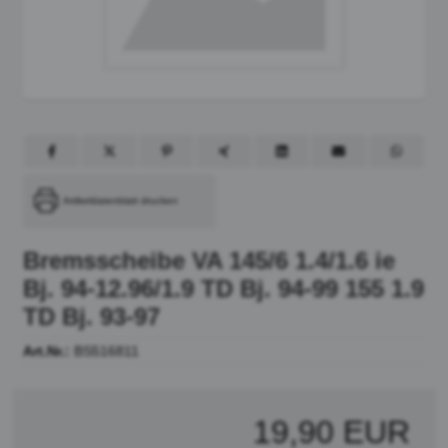
Artikeldatenblatt drucken
Bremsscheibe VA 145/6 1.4/1.6 ie
Bj. 94-12.96/1.9 TD Bj. 94-99 155 1.9
TD Bj. 93-97
Art.Nr.:
BS516811
19,90 EUR