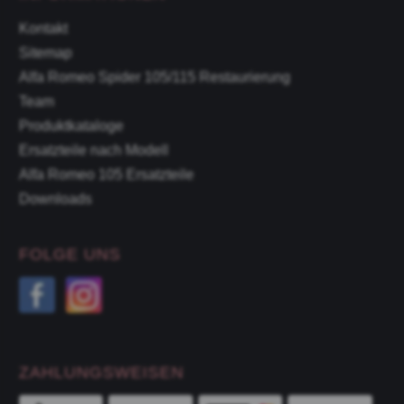
Kontakt
Sitemap
Alfa Romeo Spider 105/115 Restaurierung
Team
Produktkataloge
Ersatzteile nach Modell
Alfa Romeo 105 Ersatzteile
Downloads
FOLGE UNS
ZAHLUNGSWEISEN