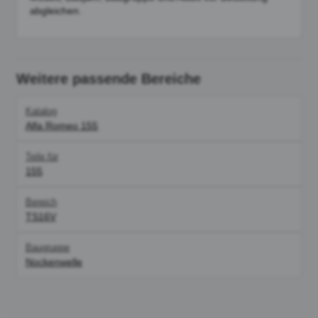
abgleichen.
Weitere passende Bereiche
Katalog
Alfa Romeo 155
Teile für
155
Bereich
TS16V
Baugruppe
Nockenwelle