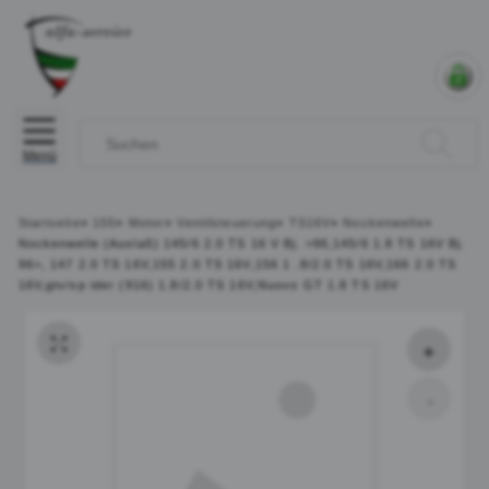
Menü
Startseite
»
155
»
Motor
»
Ventilsteuerung
»
TS16V
»
Nockenwelle
»
Nockenwelle (Auslaß) 145/6 2.0 TS 16 V Bj. >96,145/6 1.8 TS 16V Bj.
96>, 147 2.0 TS 16V,155 2.0 TS 16V,156 1 .8/2.0 TS 16V,166 2.0 TS
16V,gtv/sp ider (916) 1.8/2.0 TS 16V,Nuovo GT 1.8 TS 16V