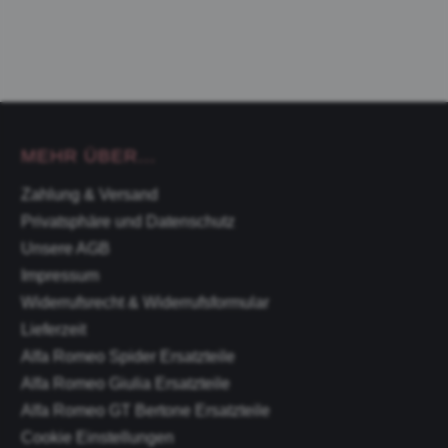
MEHR ÜBER...
Zahlung & Versand
Privatsphäre und Datenschutz
Unsere AGB
Impressum
Widerrufsrecht & Widerrufsformular
Lieferzeit
Alfa Romeo Spider Ersatzteile
Alfa Romeo Giulia Ersatzteile
Alfa Romeo GT Bertone Ersatzteile
Cookie Einstellungen