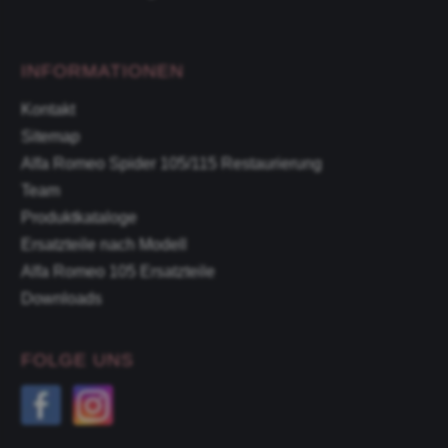
INFORMATIONEN
Kontakt
Sitemap
Alfa Romeo Spider 105/115 Restaurierung
Team
Produktkataloge
Ersatzteile nach Modell
Alfa Romeo 105 Ersatzteile
Downloads
FOLGE UNS