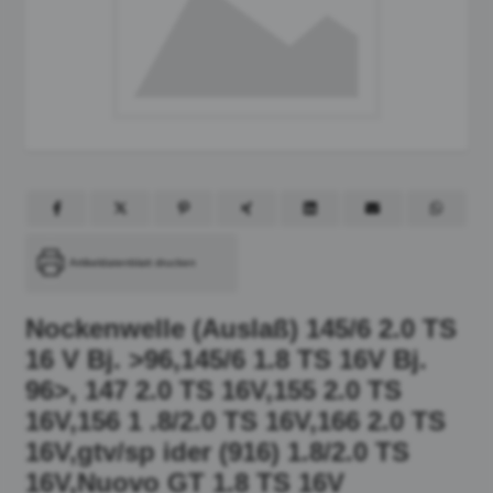
Artikeldatenblatt drucken
Nockenwelle (Auslaß) 145/6 2.0 TS
16 V Bj. >96,145/6 1.8 TS 16V Bj.
96>, 147 2.0 TS 16V,155 2.0 TS
16V,156 1 .8/2.0 TS 16V,166 2.0 TS
16V,gtv/sp ider (916) 1.8/2.0 TS
16V,Nuovo GT 1.8 TS 16V