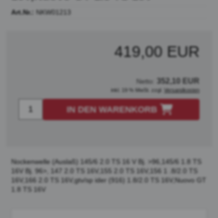
Art.Nr.:
NKW01213
419,00 EUR
352,10 EUR
Netto:
inkl. 19 % MwSt. zzgl.
Versandkosten
IN DEN WARENKORB
Nockenwelle (Auslaß) 145/6 2.0 TS 16 V Bj. >96,145/6 1.8 TS
16V Bj. 96>, 147 2.0 TS 16V,155 2.0 TS 16V,156 1 .8/2.0 TS
16V,166 2.0 TS 16V,gtv/sp ider (916) 1.8/2.0 TS 16V,Nuovo GT
1.8 TS 16V