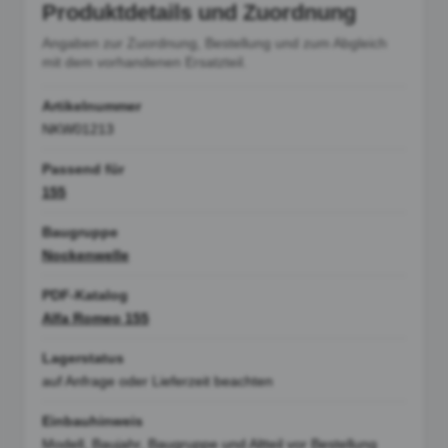
Produktdetails und Zuordnung
Angaben zur Zuordnung, Bestellung und zum Abgleich
mit dem vorhandenen Ersatzteil.
Artikelnummer
NKW01213
Passend für
155
Baugruppe
Nockenwelle
PDF-Katalog
Alfa Romeo 155
Lagerstatus
auf Anfrage oder Lieferzeit beachten
Einbauhinweis
Modell, Baujahr, Baugruppe und Altteil vor Bestellung