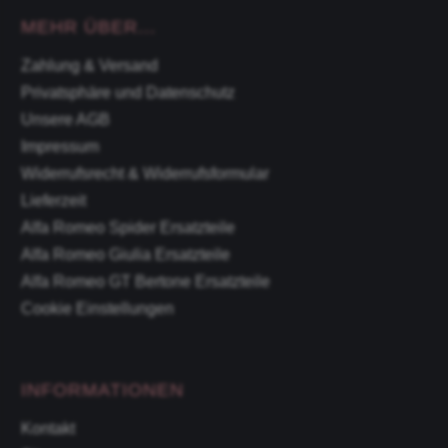
MEHR ÜBER...
Zahlung & Versand
Privatsphäre und Datenschutz
Unsere AGB
Impressum
Widerrufsrecht & Widerrufsformular
Lieferzeit
Alfa Romeo Spider Ersatzteile
Alfa Romeo Giulia Ersatzteile
Alfa Romeo GT Bertone Ersatzteile
Cookie Einstellungen
INFORMATIONEN
Kontakt