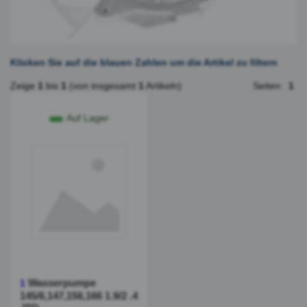
Klicken Sie auf die blauen Zahlen um die Artikel zu filtern
Zeige
1
bis
1
(von insgesamt
1
Artikeln)
Seiten:
1
Auf Lager
Wasserpumpe
1
145/6,147,156,166 1.9/2 .4