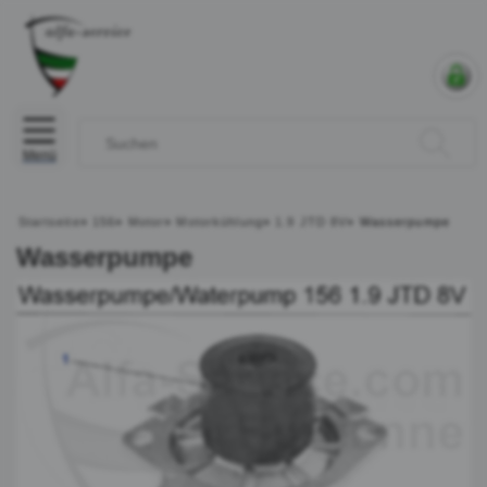
Menü
Startseite
»
156
»
Motor
»
Motorkühlung
»
1.9 JTD 8V
»
Wasserpumpe
Wasserpumpe