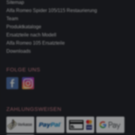
Sitemap
Alfa Romeo Spider 105/115 Restaurierung
Team
Produktkataloge
Ersatzteile nach Modell
Alfa Romeo 105 Ersatzteile
Downloads
FOLGE UNS
ZAHLUNGSWEISEN