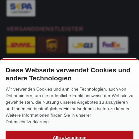
VERSANDDIENSTLEISTER
Diese Webseite verwendet Cookies und
KONTAKT
andere Technologien
Alfa-Service Hurtienne GmbH
Wir verwenden Cookies und ähnliche Technologien, auch von
Siemensstr. 32
Drittanbietern, um die ordentliche Funktionsweise der Website zu
59199 Bönen
gewährleisten, die Nutzung unseres Angebotes zu analysieren
und Ihnen ein bestmögliches Einkaufserlebnis bieten zu können.
+49 (0) 2383 93640
Weitere Informationen finden Sie in unserer
info@alfa-service.com
Datenschutzerklärung.
Whatsapp (no voice calls):
Alle akzeptieren