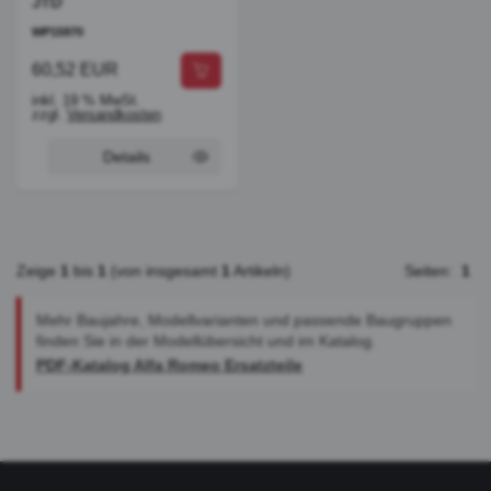
JTD
WP15970
60,52 EUR
inkl. 19 % MwSt.
zzgl.
Versandkosten
Details
Zeige
1
bis
1
(von insgesamt
1
Artikeln)
Seiten:
1
Mehr Baujahre, Modellvarianten und passende Baugruppen
finden Sie in der Modellübersicht und im Katalog.
PDF-Katalog Alfa Romeo Ersatzteile