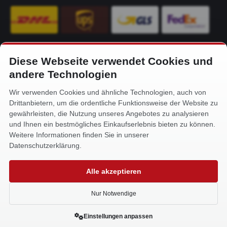
Diese Webseite verwendet Cookies und
KONTAKT
andere Technologien
Alfa-Service Hurtienne GmbH
Wir verwenden Cookies und ähnliche Technologien, auch von
Siemensstr. 32
Drittanbietern, um die ordentliche Funktionsweise der Website zu
59199 Bönen
gewährleisten, die Nutzung unseres Angebotes zu analysieren
und Ihnen ein bestmögliches Einkaufserlebnis bieten zu können.
+49 (0) 2383 93640
Weitere Informationen finden Sie in unserer
info@alfa-service.com
Datenschutzerklärung.
Whatsapp (no voice calls):
Alle akzeptieren
+49 (0) 1575 3654571
Nur Notwendige
Einstellungen anpassen